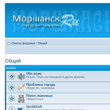
Список форумов
‹
Общий
Общий
ФОРУМ
Обо всем
Разное. Темы, не вошедшие в другие форумы.
Проблемы города
Общество, экономика.
Поиск знакомых
Найдутся все
Hard&Soft