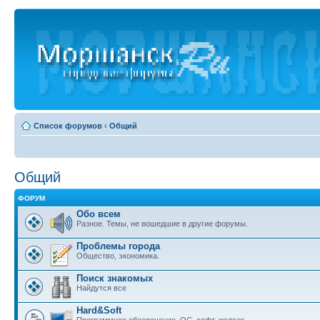
Список форумов
‹
Общий
Общий
ФОРУМ
Обо всем
Разное. Темы, не вошедшие в другие форумы.
Проблемы города
Общество, экономика.
Поиск знакомых
Найдутся все
Hard&Soft