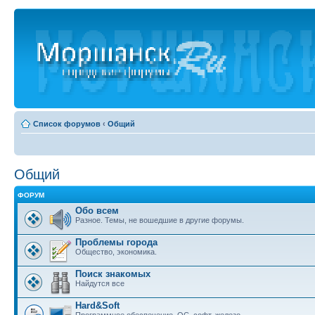
Список форумов
‹
Общий
Общий
ФОРУМ
Обо всем
Разное. Темы, не вошедшие в другие форумы.
Проблемы города
Общество, экономика.
Поиск знакомых
Найдутся все
Hard&Soft