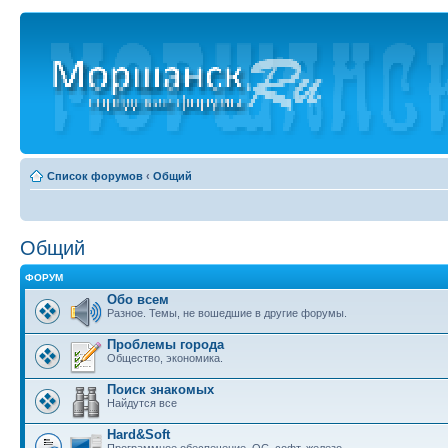
Список форумов
‹
Общий
Общий
ФОРУМ
Обо всем
Разное. Темы, не вошедшие в другие форумы.
Проблемы города
Общество, экономика.
Поиск знакомых
Найдутся все
Hard&Soft