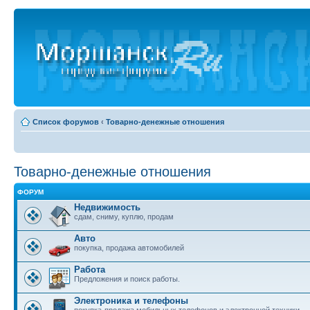
Список форумов
‹
Товарно-денежные отношения
Товарно-денежные отношения
ФОРУМ
Недвижимость
сдам, сниму, куплю, продам
Авто
покупка, продажа автомобилей
Работа
Предложения и поиск работы.
Электроника и телефоны