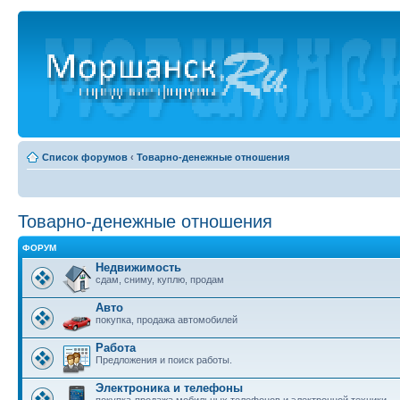
Список форумов
‹
Товарно-денежные отношения
Товарно-денежные отношения
ФОРУМ
Недвижимость
сдам, сниму, куплю, продам
Авто
покупка, продажа автомобилей
Работа
Предложения и поиск работы.
Электроника и телефоны