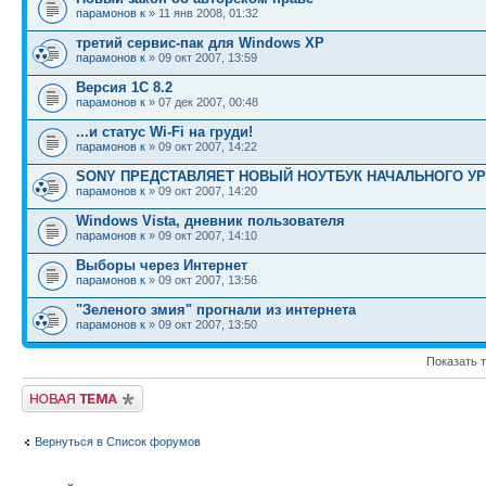
парамонов к
» 11 янв 2008, 01:32
третий сервис-пак для Windows ХР
парамонов к
» 09 окт 2007, 13:59
Версия 1С 8.2
парамонов к
» 07 дек 2007, 00:48
...и статус Wi-Fi на груди!
парамонов к
» 09 окт 2007, 14:22
SONY ПРЕДСТАВЛЯЕТ НОВЫЙ НОУТБУК НАЧАЛЬНОГО У
парамонов к
» 09 окт 2007, 14:20
Windows Vista, дневник пользователя
парамонов к
» 09 окт 2007, 14:10
Выборы через Интернет
парамонов к
» 09 окт 2007, 13:56
"Зеленого змия" прогнали из интернета
парамонов к
» 09 окт 2007, 13:50
Показать 
Новая тема
Вернуться в Список форумов