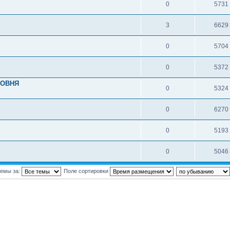
0
5731
3
6629
0
5704
0
5372
РОВНЯ
0
5324
0
6270
0
5193
0
5046
темы за:
Поле сортировки