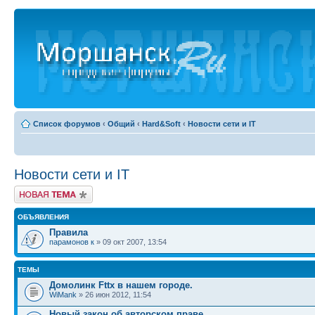
Список форумов
‹
Общий
‹
Hard&Soft
‹
Новости сети и IT
Новости сети и IT
Новая тема
ОБЪЯВЛЕНИЯ
Правила
парамонов к
» 09 окт 2007, 13:54
ТЕМЫ
Домолинк Fttx в нашем городе.
WiMank
» 26 июн 2012, 11:54
Новый закон об авторском праве