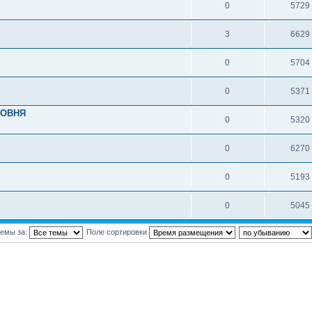
0
5729
3
6629
0
5704
0
5371
РОВНЯ
0
5320
0
6270
0
5193
0
5045
темы за:
Поле сортировки