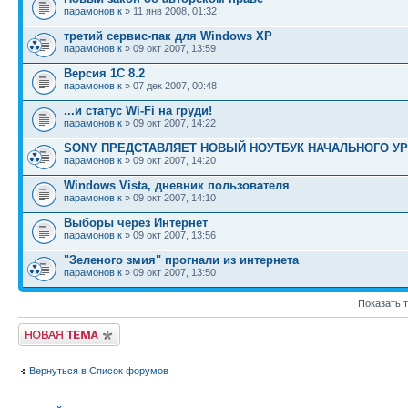
парамонов к
» 11 янв 2008, 01:32
третий сервис-пак для Windows ХР
парамонов к
» 09 окт 2007, 13:59
Версия 1С 8.2
парамонов к
» 07 дек 2007, 00:48
...и статус Wi-Fi на груди!
парамонов к
» 09 окт 2007, 14:22
SONY ПРЕДСТАВЛЯЕТ НОВЫЙ НОУТБУК НАЧАЛЬНОГО У
парамонов к
» 09 окт 2007, 14:20
Windows Vista, дневник пользователя
парамонов к
» 09 окт 2007, 14:10
Выборы через Интернет
парамонов к
» 09 окт 2007, 13:56
"Зеленого змия" прогнали из интернета
парамонов к
» 09 окт 2007, 13:50
Показать 
Новая тема
Вернуться в Список форумов