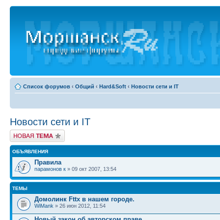
Список форумов
‹
Общий
‹
Hard&Soft
‹
Новости сети и IT
Новости сети и IT
Новая тема
ОБЪЯВЛЕНИЯ
Правила
парамонов к
» 09 окт 2007, 13:54
ТЕМЫ
Домолинк Fttx в нашем городе.
WiMank
» 26 июн 2012, 11:54
Новый закон об авторском праве