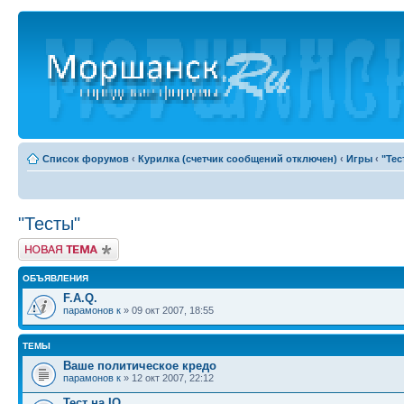
Список форумов
‹
Курилка (счетчик сообщений отключен)
‹
Игры
‹
"Тес
"Тесты"
Новая тема
ОБЪЯВЛЕНИЯ
F.A.Q.
парамонов к
» 09 окт 2007, 18:55
ТЕМЫ
Ваше политическое кредо
парамонов к
» 12 окт 2007, 22:12
Тест на IQ