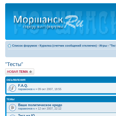
Список форумов
‹
Курилка (счетчик сообщений отключен)
‹
Игры
‹
"Тес
"Тесты"
Новая тема
ОБЪЯВЛЕНИЯ
F.A.Q.
парамонов к
» 09 окт 2007, 18:55
ТЕМЫ
Ваше политическое кредо
парамонов к
» 12 окт 2007, 22:12
Тест на IQ