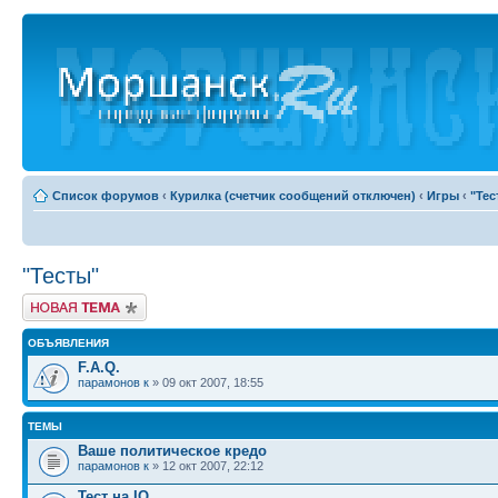
Список форумов
‹
Курилка (счетчик сообщений отключен)
‹
Игры
‹
"Тес
"Тесты"
Новая тема
ОБЪЯВЛЕНИЯ
F.A.Q.
парамонов к
» 09 окт 2007, 18:55
ТЕМЫ
Ваше политическое кредо
парамонов к
» 12 окт 2007, 22:12
Тест на IQ