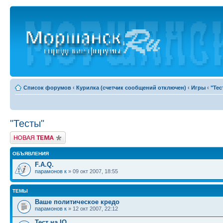
Список форумов
‹
Курилка (счетчик сообщений отключен)
‹
Игры
‹
"Тес
"Тесты"
Новая тема
ОБЪЯВЛЕНИЯ
F.A.Q.
парамонов к
» 09 окт 2007, 18:55
ТЕМЫ
Ваше политическое кредо
парамонов к
» 12 окт 2007, 22:12
Тест на IQ