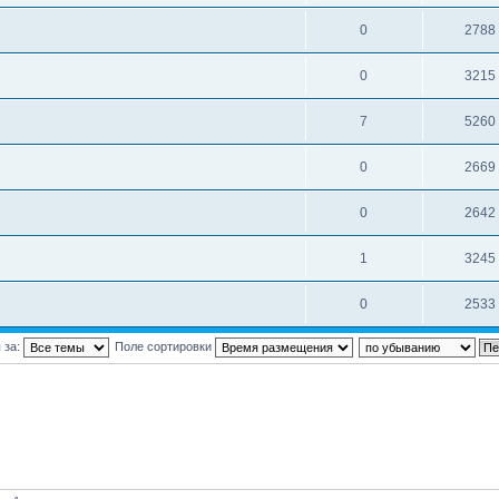
0
2788
0
3215
7
5260
0
2669
0
2642
1
3245
0
2533
 за:
Поле сортировки