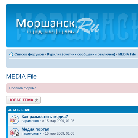
Список форумов
‹
Курилка (счетчик сообщений отключен)
‹
MEDIA File
MEDIA File
Правила форума
Новая тема
ОБЪЯВЛЕНИЯ
Как разместить медиа?
парамонов к
» 15 мар 2009, 01:25
Медиа портал
парамонов к
» 15 мар 2009, 01:08