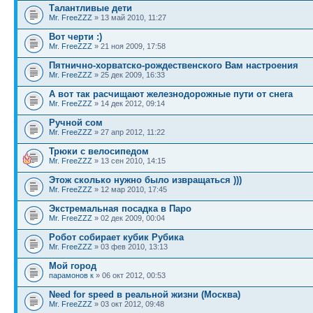
Талантливые дети
Mr. FreeZZZ
» 13 май 2010, 11:27
Вот черти :)
Mr. FreeZZZ
» 21 ноя 2009, 17:58
Пятнично-хорватско-рождественского Вам настроения
Mr. FreeZZZ
» 25 дек 2009, 16:33
А вот так расчищают железнодорожные пути от снега
Mr. FreeZZZ
» 14 дек 2012, 09:14
Ручной сом
Mr. FreeZZZ
» 27 апр 2012, 11:22
Трюки с велосипедом
Mr. FreeZZZ
» 13 сен 2010, 14:15
Этож сколько нужно было извращаться )))
Mr. FreeZZZ
» 12 мар 2010, 17:45
Экстремальная посадка в Паро
Mr. FreeZZZ
» 02 дек 2009, 00:04
Робот собирает кубик Рубика
Mr. FreeZZZ
» 03 фев 2010, 13:13
Мой город
парамонов к
» 06 окт 2012, 00:53
Need for speed в реальной жизни (Москва)
Mr. FreeZZZ
» 03 окт 2012, 09:48