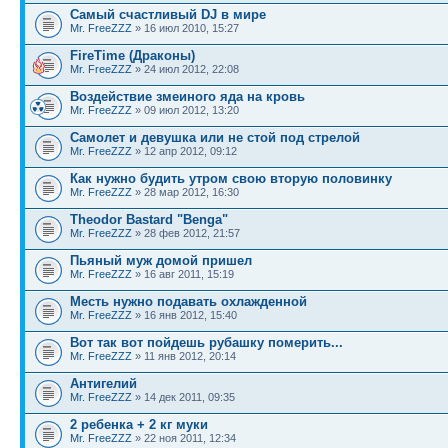
Самый счастливый DJ в мире
Mr. FreeZZZ
» 16 июл 2010, 15:27
FireTime (Драконы)
Mr. FreeZZZ
» 24 июл 2012, 22:08
Воздействие змеиного яда на кровь
Mr. FreeZZZ
» 09 июл 2012, 13:20
Самолет и девушка или не стой под стрелой
Mr. FreeZZZ
» 12 апр 2012, 09:12
Как нужно будить утром свою вторую половинку
Mr. FreeZZZ
» 28 мар 2012, 16:30
Theodor Bastard "Benga"
Mr. FreeZZZ
» 28 фев 2012, 21:57
Пьяный муж домой пришел
Mr. FreeZZZ
» 16 авг 2011, 15:19
Месть нужно подавать охлажденной
Mr. FreeZZZ
» 16 янв 2012, 15:40
Вот так вот пойдешь рубашку померить...
Mr. FreeZZZ
» 11 янв 2012, 20:14
Антигелий
Mr. FreeZZZ
» 14 дек 2011, 09:35
2 ребенка + 2 кг муки
Mr. FreeZZZ
» 22 ноя 2011, 12:34