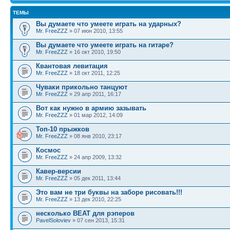
ТЕМЫ
Вы думаете что умеете играть на ударных?
Mr. FreeZZZ
» 07 июн 2010, 13:55
Вы думаете что умеете играть на гитаре?
Mr. FreeZZZ
» 16 окт 2010, 19:50
Квантовая левитация
Mr. FreeZZZ
» 18 окт 2011, 12:25
Чуваки прикольно танцуют
Mr. FreeZZZ
» 29 апр 2011, 16:17
Вот как нужно в армию зазывать
Mr. FreeZZZ
» 01 мар 2012, 14:09
Топ-10 прыжков
Mr. FreeZZZ
» 08 янв 2010, 23:17
Космос
Mr. FreeZZZ
» 24 апр 2009, 13:32
Кавер-версии
Mr. FreeZZZ
» 05 дек 2011, 13:44
Это вам не три буквы на заборе рисовать!!!
Mr. FreeZZZ
» 13 дек 2010, 22:25
несколько BEAT для рэперов
PavelSoloviev
» 07 сен 2013, 15:31