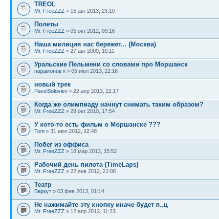
TREOL
Mr. FreeZZZ
» 15 авг 2013, 23:10
Полеты
Mr. FreeZZZ
» 05 окт 2012, 09:16
Наша милиция нас бережет... (Москва)
Mr. FreeZZZ
» 27 авг 2009, 10:11
Уральские Пельмени со словами про Моршанск
парамонов к
» 05 июл 2013, 22:16
новый трек
PavelSoloviev
» 22 апр 2013, 22:17
Когда же олимпиаду начнут снимать таким образом?
Mr. FreeZZZ
» 29 окт 2010, 17:54
У кото-то есть фильм о Моршанске ???
Tom
» 31 июл 2012, 12:48
Побег из оффиса
Mr. FreeZZZ
» 18 мар 2013, 15:52
Рабочий день пилота (TimeLaps)
Mr. FreeZZZ
» 22 янв 2012, 21:08
Театр
Беркут
» 03 фев 2013, 01:14
Не нажимайте эту кнопку иначе будет п..ц
Mr. FreeZZZ
» 12 апр 2012, 11:23