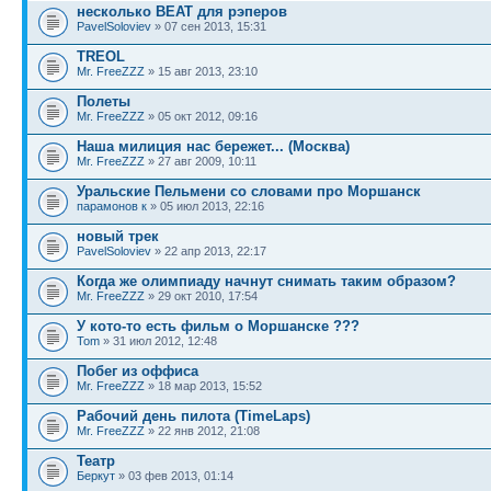
несколько BEAT для рэперов
PavelSoloviev
» 07 сен 2013, 15:31
TREOL
Mr. FreeZZZ
» 15 авг 2013, 23:10
Полеты
Mr. FreeZZZ
» 05 окт 2012, 09:16
Наша милиция нас бережет... (Москва)
Mr. FreeZZZ
» 27 авг 2009, 10:11
Уральские Пельмени со словами про Моршанск
парамонов к
» 05 июл 2013, 22:16
новый трек
PavelSoloviev
» 22 апр 2013, 22:17
Когда же олимпиаду начнут снимать таким образом?
Mr. FreeZZZ
» 29 окт 2010, 17:54
У кото-то есть фильм о Моршанске ???
Tom
» 31 июл 2012, 12:48
Побег из оффиса
Mr. FreeZZZ
» 18 мар 2013, 15:52
Рабочий день пилота (TimeLaps)
Mr. FreeZZZ
» 22 янв 2012, 21:08
Театр
Беркут
» 03 фев 2013, 01:14