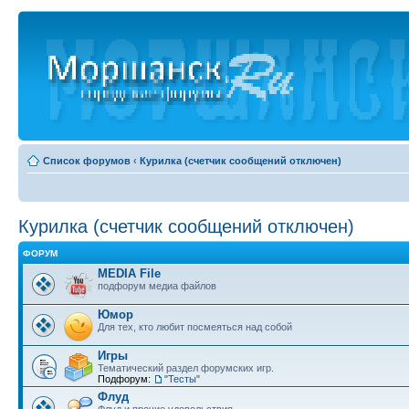
Список форумов
‹
Курилка (счетчик сообщений отключен)
Курилка (счетчик сообщений отключен)
ФОРУМ
MEDIA File
подфорум медиа файлов
Юмор
Для тех, кто любит посмеяться над собой
Игры
Тематический раздел форумских игр.
Подфорум:
"Тесты"
Флуд