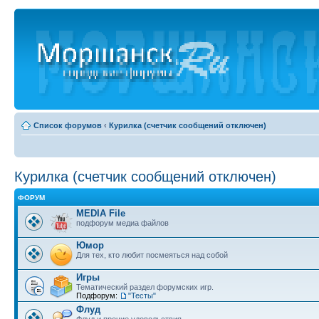
Список форумов
‹
Курилка (счетчик сообщений отключен)
Курилка (счетчик сообщений отключен)
ФОРУМ
MEDIA File
подфорум медиа файлов
Юмор
Для тех, кто любит посмеяться над собой
Игры
Тематический раздел форумских игр.
Подфорум:
"Тесты"
Флуд