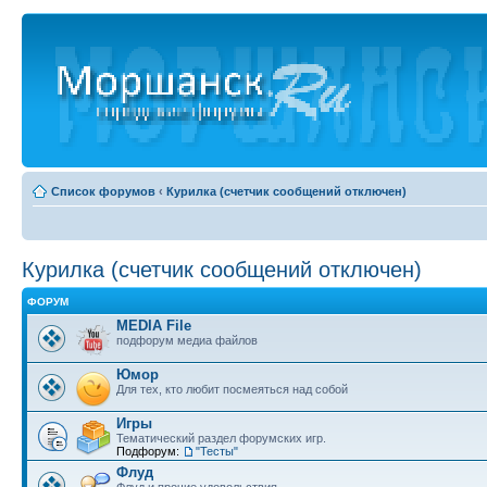
Список форумов
‹
Курилка (счетчик сообщений отключен)
Курилка (счетчик сообщений отключен)
ФОРУМ
MEDIA File
подфорум медиа файлов
Юмор
Для тех, кто любит посмеяться над собой
Игры
Тематический раздел форумских игр.
Подфорум:
"Тесты"
Флуд