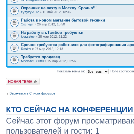
Охранник на вахту в Москву. Срочно!!!
zyzyzy2012
» 11 май 2012, 18:36
Работа в новом магазине бытовой техники
Эксперт
» 26 апр 2012, 15:50
На работу в г.Тамбов требуются
igor.selev
» 28 мар 2012, 21:22
Срочно требуются работники для фотографирования ар
Rosinv
» 27 мар 2012, 12:18
Требуется продавец
MrWhite198080
» 15 мар 2012, 02:56
Показать темы за:
Поле сортиров
Новая тема
Вернуться в Список форумов
КТО СЕЙЧАС НА КОНФЕРЕНЦИИ
Сейчас этот форум просматриваю
пользователей и гости: 1