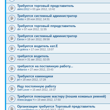
Требуется торговый представитель
aleks1912
» 03 дек 2012, 13:42
Требуется системный администратор
Getto
» 28 ноя 2012, 14:31
Требуется торговый ппредставитель
dirr
» 07 ноя 2012, 11:55
Требуется системный администратор
Евген
» 18 окт 2012, 09:58
Требуется водитель кат.Е
m.goleva
» 17 сен 2012, 13:07
требуется водитель
mixon » 31 авг 2012, 02:05
требуются на постаянную работу...
delianse
» 27 июл 2012, 23:43
Требуются каменщики
jel
» 18 июл 2012, 17:28
Ищу постоянную работу
Self-Lover
» 15 июл 2012, 19:37
Требуется помощник мастеру (пошив кожаных ремней)
Александра Ч
» 19 июн 2012, 17:50
Организации требуется Торговый представитель
sv-vse@inbox.ru
» 16 май 2012, 19:57