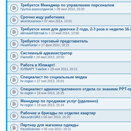
Требуется Менеджер по управлению персоналом
Группа агрохолдингов
» 09 июл 2014, 15:00
Срочно ищу работника
akomissarova
» 07 июл 2014, 13:01
Требуется няня для девочки 2 года, 2-3 раза в неделю 16-
alenaae83@mail.ru
» 13 май 2014, 13:56
Требуется торговый представитель
HeadHunter
» 17 фев 2014, 18:21
Системный администратор
Flame68
» 24 июл 2013, 10:50
Работа в Юлмарт!
ЮЛМАРТ Тамбов
» 29 ноя 2013, 20:21
Специалист по социальным медиа
hr-region
» 27 ноя 2013, 15:01
Специалист административного отдела со знанием РРТ-п
hr-region
» 19 ноя 2013, 15:25
Менеджер по продажам услуг (удаленно)
hr-region
» 19 ноя 2013, 15:24
Рабочие и бригады по отделке квартир
Alexandr1983
» 06 окт 2013, 16:20
Партнер для магазина одежды
PavelSoloviev
» 05 сен 2013, 18:21