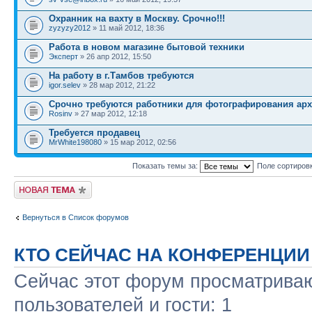
Охранник на вахту в Москву. Срочно!!!
zyzyzy2012
» 11 май 2012, 18:36
Работа в новом магазине бытовой техники
Эксперт
» 26 апр 2012, 15:50
На работу в г.Тамбов требуются
igor.selev
» 28 мар 2012, 21:22
Срочно требуются работники для фотографирования ар
Rosinv
» 27 мар 2012, 12:18
Требуется продавец
MrWhite198080
» 15 мар 2012, 02:56
Показать темы за:
Поле сортиров
Новая тема
Вернуться в Список форумов
КТО СЕЙЧАС НА КОНФЕРЕНЦИИ
Сейчас этот форум просматриваю
пользователей и гости: 1