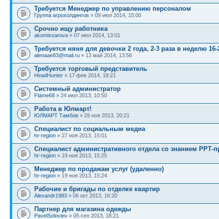
Требуется Менеджер по управлению персоналом
Группа агрохолдингов
» 09 июл 2014, 15:00
Срочно ищу работника
akomissarova
» 07 июл 2014, 13:01
Требуется няня для девочки 2 года, 2-3 раза в неделю 16-
alenaae83@mail.ru
» 13 май 2014, 13:56
Требуется торговый представитель
HeadHunter
» 17 фев 2014, 18:21
Системный администратор
Flame68
» 24 июл 2013, 10:50
Работа в Юлмарт!
ЮЛМАРТ Тамбов
» 29 ноя 2013, 20:21
Специалист по социальным медиа
hr-region
» 27 ноя 2013, 15:01
Специалист административного отдела со знанием РРТ-п
hr-region
» 19 ноя 2013, 15:25
Менеджер по продажам услуг (удаленно)
hr-region
» 19 ноя 2013, 15:24
Рабочие и бригады по отделке квартир
Alexandr1983
» 06 окт 2013, 16:20
Партнер для магазина одежды
PavelSoloviev
» 05 сен 2013, 18:21