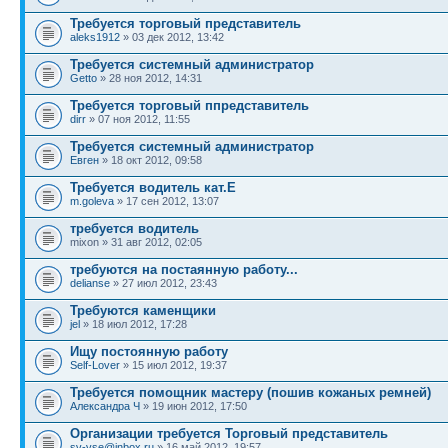
Требуется торговый представитель
aleks1912
» 03 дек 2012, 13:42
Требуется системный администратор
Getto
» 28 ноя 2012, 14:31
Требуется торговый ппредставитель
dirr
» 07 ноя 2012, 11:55
Требуется системный администратор
Евген
» 18 окт 2012, 09:58
Требуется водитель кат.Е
m.goleva
» 17 сен 2012, 13:07
требуется водитель
mixon » 31 авг 2012, 02:05
требуются на постаянную работу...
delianse
» 27 июл 2012, 23:43
Требуются каменщики
jel
» 18 июл 2012, 17:28
Ищу постоянную работу
Self-Lover
» 15 июл 2012, 19:37
Требуется помощник мастеру (пошив кожаных ремней)
Александра Ч
» 19 июн 2012, 17:50
Организации требуется Торговый представитель
sv-vse@inbox.ru
» 16 май 2012, 19:57