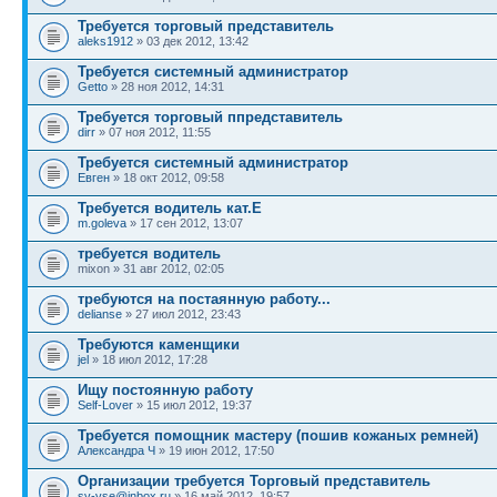
Требуется торговый представитель
aleks1912
» 03 дек 2012, 13:42
Требуется системный администратор
Getto
» 28 ноя 2012, 14:31
Требуется торговый ппредставитель
dirr
» 07 ноя 2012, 11:55
Требуется системный администратор
Евген
» 18 окт 2012, 09:58
Требуется водитель кат.Е
m.goleva
» 17 сен 2012, 13:07
требуется водитель
mixon » 31 авг 2012, 02:05
требуются на постаянную работу...
delianse
» 27 июл 2012, 23:43
Требуются каменщики
jel
» 18 июл 2012, 17:28
Ищу постоянную работу
Self-Lover
» 15 июл 2012, 19:37
Требуется помощник мастеру (пошив кожаных ремней)
Александра Ч
» 19 июн 2012, 17:50
Организации требуется Торговый представитель
sv-vse@inbox.ru
» 16 май 2012, 19:57