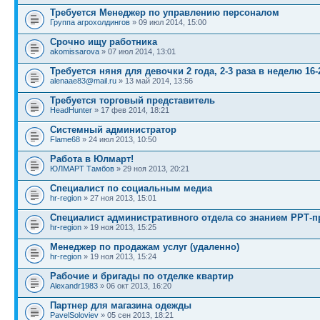
Требуется Менеджер по управлению персоналом
Группа агрохолдингов
» 09 июл 2014, 15:00
Срочно ищу работника
akomissarova
» 07 июл 2014, 13:01
Требуется няня для девочки 2 года, 2-3 раза в неделю 16-
alenaae83@mail.ru
» 13 май 2014, 13:56
Требуется торговый представитель
HeadHunter
» 17 фев 2014, 18:21
Системный администратор
Flame68
» 24 июл 2013, 10:50
Работа в Юлмарт!
ЮЛМАРТ Тамбов
» 29 ноя 2013, 20:21
Специалист по социальным медиа
hr-region
» 27 ноя 2013, 15:01
Специалист административного отдела со знанием РРТ-п
hr-region
» 19 ноя 2013, 15:25
Менеджер по продажам услуг (удаленно)
hr-region
» 19 ноя 2013, 15:24
Рабочие и бригады по отделке квартир
Alexandr1983
» 06 окт 2013, 16:20
Партнер для магазина одежды
PavelSoloviev
» 05 сен 2013, 18:21