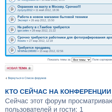
Охранник на вахту в Москву. Срочно!!!
zyzyzy2012
» 11 май 2012, 18:36
Работа в новом магазине бытовой техники
Эксперт
» 26 апр 2012, 15:50
На работу в г.Тамбов требуются
igor.selev
» 28 мар 2012, 21:22
Срочно требуются работники для фотографирования ар
Rosinv
» 27 мар 2012, 12:18
Требуется продавец
MrWhite198080
» 15 мар 2012, 02:56
Показать темы за:
Поле сортиров
Новая тема
Вернуться в Список форумов
КТО СЕЙЧАС НА КОНФЕРЕНЦИИ
Сейчас этот форум просматриваю
пользователей и гости: 1