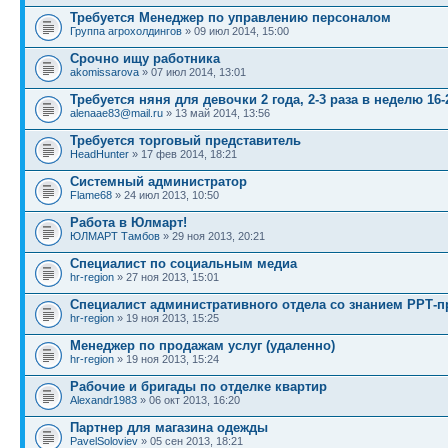
Требуется Менеджер по управлению персоналом
Группа агрохолдингов
» 09 июл 2014, 15:00
Срочно ищу работника
akomissarova
» 07 июл 2014, 13:01
Требуется няня для девочки 2 года, 2-3 раза в неделю 16-
alenaae83@mail.ru
» 13 май 2014, 13:56
Требуется торговый представитель
HeadHunter
» 17 фев 2014, 18:21
Системный администратор
Flame68
» 24 июл 2013, 10:50
Работа в Юлмарт!
ЮЛМАРТ Тамбов
» 29 ноя 2013, 20:21
Специалист по социальным медиа
hr-region
» 27 ноя 2013, 15:01
Специалист административного отдела со знанием РРТ-п
hr-region
» 19 ноя 2013, 15:25
Менеджер по продажам услуг (удаленно)
hr-region
» 19 ноя 2013, 15:24
Рабочие и бригады по отделке квартир
Alexandr1983
» 06 окт 2013, 16:20
Партнер для магазина одежды
PavelSoloviev
» 05 сен 2013, 18:21