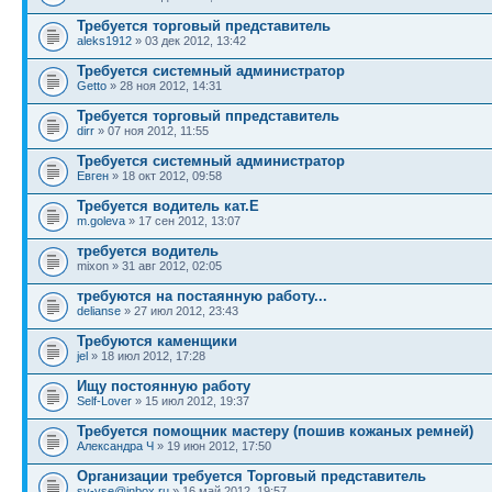
Требуется торговый представитель
aleks1912
» 03 дек 2012, 13:42
Требуется системный администратор
Getto
» 28 ноя 2012, 14:31
Требуется торговый ппредставитель
dirr
» 07 ноя 2012, 11:55
Требуется системный администратор
Евген
» 18 окт 2012, 09:58
Требуется водитель кат.Е
m.goleva
» 17 сен 2012, 13:07
требуется водитель
mixon » 31 авг 2012, 02:05
требуются на постаянную работу...
delianse
» 27 июл 2012, 23:43
Требуются каменщики
jel
» 18 июл 2012, 17:28
Ищу постоянную работу
Self-Lover
» 15 июл 2012, 19:37
Требуется помощник мастеру (пошив кожаных ремней)
Александра Ч
» 19 июн 2012, 17:50
Организации требуется Торговый представитель
sv-vse@inbox.ru
» 16 май 2012, 19:57