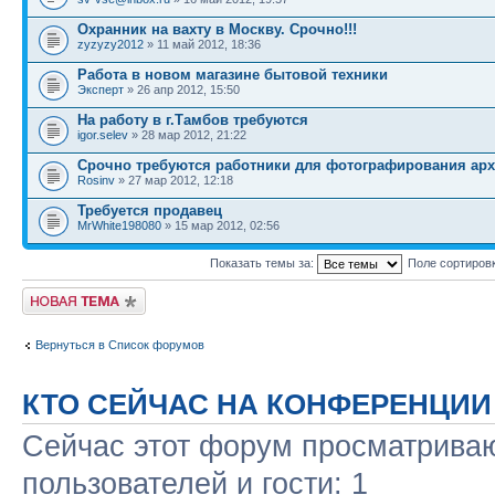
Охранник на вахту в Москву. Срочно!!!
zyzyzy2012
» 11 май 2012, 18:36
Работа в новом магазине бытовой техники
Эксперт
» 26 апр 2012, 15:50
На работу в г.Тамбов требуются
igor.selev
» 28 мар 2012, 21:22
Срочно требуются работники для фотографирования ар
Rosinv
» 27 мар 2012, 12:18
Требуется продавец
MrWhite198080
» 15 мар 2012, 02:56
Показать темы за:
Поле сортиров
Новая тема
Вернуться в Список форумов
КТО СЕЙЧАС НА КОНФЕРЕНЦИИ
Сейчас этот форум просматриваю
пользователей и гости: 1