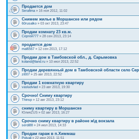
Продается дом
Serafima
» 16 ноя 2012, 11:02
Снимем жилье в Моршанске или рядом
60rusalko
» 03 окт 2013, 23:47
Продам комнату 23 кв.м.
Сергей777
» 28 сен 2013, 23:14
продается дом
mal6567
» 12 сен 2013, 17:12
Продам дом в Тамбовской обл., д. Сарымовка
koland@land.ru
» 10 июл 2013, 22:52
Продам деревянный дом в Тамбовской области село Се
zi007
» 25 авг 2013, 22:52
Продам 1 комнатную квартиру
vasludvlad
» 23 авг 2013, 19:30
Срочно! Сниму квартиру
Thinsp
» 12 авг 2013, 23:12
сниму квартиру в Моршанске
ЮлияZUS » 02 авг 2013, 16:27
Срочно сниму квартиру в районе ж\д вокзала
serdi88
» 24 июл 2013, 14:33
Продам гараж в п.Химмаш
Polyali
» 22 июл 2013, 11:51