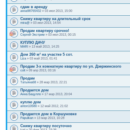
сдам в аренду
анна98765432
» 03 июл 2013, 15:00
Сниму квартиру на длительный срок
mira@
» 03 июл 2013, 14:54
Продам квартиру срочно!
Сергей-Экстрим
» 03 июл 2013, 00:15
КУПЛЮ ДАЧУ
MARI
» 13 май 2013, 14:25
Дом 260 м² на участке 5 сот.
Liza
» 03 май 2013, 01:41
Продам 3-х комнатную квартиру по ул. Дзержинского
colt
» 09 апр 2013, 03:16
Продам
Татьяна68
» 28 мар 2013, 22:21
Продается дом
Анна Бацулло
» 17 мар 2013, 20:04
куплю дом
anton10580
» 12 май 2012, 21:02
Продается дом в Коршуновке
Papulkan
» 13 мар 2013, 10:28
Сниму квартиру посуточно
kati » 20 фев 2013, 23:35