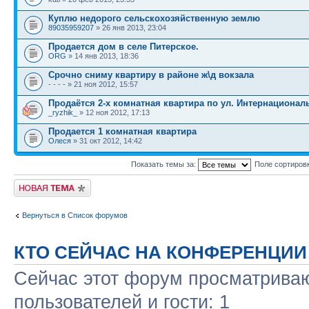
Куплю недорого сельскохозяйственную землю
89035959207
» 26 янв 2013, 23:04
Продается дом в селе Питерское.
ORG
» 14 янв 2013, 18:36
Срочно сниму квартиру в районе ж\д вокзала
- - - - » 21 ноя 2012, 15:57
Продаётся 2-х комнатная квартира по ул. Интернационал
_ryzhik_
» 12 ноя 2012, 17:13
Продается 1 комнатная квартира
Олеся
» 31 окт 2012, 14:42
Показать темы за:
Поле сортиров
Новая тема
Вернуться в Список форумов
КТО СЕЙЧАС НА КОНФЕРЕНЦИИ
Сейчас этот форум просматриваю
пользователей и гости: 1