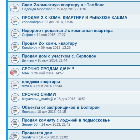
Сдам 2-комнатную квартиру в г.Тамбове
Надежда Морозова
» 15 мар 2015, 01:36
ПРОДАМ 2-Х КОМН. КВАРТИРУ В РЫБХОЗЕ КАШМА
kondakovpn
» 22 дек 2014, 11:36
Недорого продается 3-х комнатная квартира
София
» 14 янв 2015, 17:27
Продам 2-х комн. квартиру
Kondakov
» 09 мар 2013, 13:26
Продам дом с участком с. Серповое
Дмитри
» 18 июн 2014, 21:44
СРОЧНО ПРОДАМ ДАЧУ!!!
MARI
» 26 май 2014, 14:57
продажа квартиры
dima
» 30 янв 2014, 09:44
СРОЧНО СНИМУ!
belyavceva_marin@
» 18 дек 2013, 10:52
Объекты от застройщиков в Болгарии
Леонид
» 10 дек 2013, 02:15
Продам комнату с лоджией в подмосковье
Sergey 58
» 14 ноя 2013, 21:42
Продается дом
Serafima
» 16 ноя 2012, 11:02