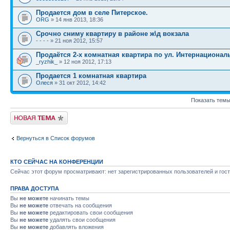
Продается дом в селе Питерское.
ORG
» 14 янв 2013, 18:36
Срочно сниму квартиру в районе ж\д вокзала
- - - - » 21 ноя 2012, 15:57
Продаётся 2-х комнатная квартира по ул. Интернационал
_ryzhik_
» 12 ноя 2012, 17:13
Продается 1 комнатная квартира
Олеся
» 31 окт 2012, 14:42
Показать темы
Новая тема
Вернуться в Список форумов
КТО СЕЙЧАС НА КОНФЕРЕНЦИИ
Сейчас этот форум просматривают: нет зарегистрированных пользователей и гост
ПРАВА ДОСТУПА
Вы
не можете
начинать темы
Вы
не можете
отвечать на сообщения
Вы
не можете
редактировать свои сообщения
Вы
не можете
удалять свои сообщения
Вы
не можете
добавлять вложения