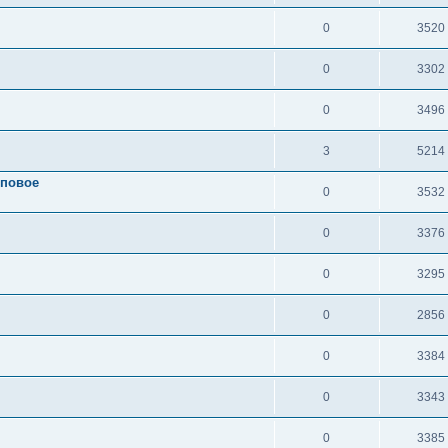
0
3520
0
3302
0
3496
3
5214
рповое
0
3532
0
3376
0
3295
0
2856
0
3384
0
3343
0
3385