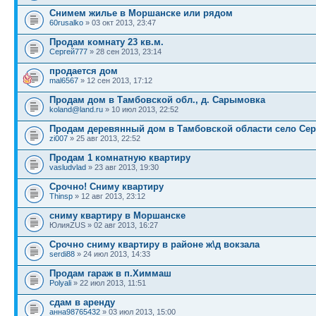
Снимем жилье в Моршанске или рядом
60rusalko
» 03 окт 2013, 23:47
Продам комнату 23 кв.м.
Сергей777
» 28 сен 2013, 23:14
продается дом
mal6567
» 12 сен 2013, 17:12
Продам дом в Тамбовской обл., д. Сарымовка
koland@land.ru
» 10 июл 2013, 22:52
Продам деревянный дом в Тамбовской области село Се
zi007
» 25 авг 2013, 22:52
Продам 1 комнатную квартиру
vasludvlad
» 23 авг 2013, 19:30
Срочно! Сниму квартиру
Thinsp
» 12 авг 2013, 23:12
сниму квартиру в Моршанске
ЮлияZUS » 02 авг 2013, 16:27
Срочно сниму квартиру в районе ж\д вокзала
serdi88
» 24 июл 2013, 14:33
Продам гараж в п.Химмаш
Polyali
» 22 июл 2013, 11:51
сдам в аренду
анна98765432
» 03 июл 2013, 15:00