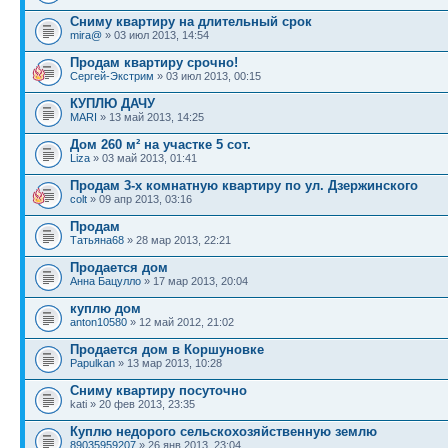
Сниму квартиру на длительный срок
mira@
» 03 июл 2013, 14:54
Продам квартиру срочно!
Сергей-Экстрим
» 03 июл 2013, 00:15
КУПЛЮ ДАЧУ
MARI
» 13 май 2013, 14:25
Дом 260 м² на участке 5 сот.
Liza
» 03 май 2013, 01:41
Продам 3-х комнатную квартиру по ул. Дзержинского
colt
» 09 апр 2013, 03:16
Продам
Татьяна68
» 28 мар 2013, 22:21
Продается дом
Анна Бацулло
» 17 мар 2013, 20:04
куплю дом
anton10580
» 12 май 2012, 21:02
Продается дом в Коршуновке
Papulkan
» 13 мар 2013, 10:28
Сниму квартиру посуточно
kati » 20 фев 2013, 23:35
Куплю недорого сельскохозяйственную землю
89035959207
» 26 янв 2013, 23:04