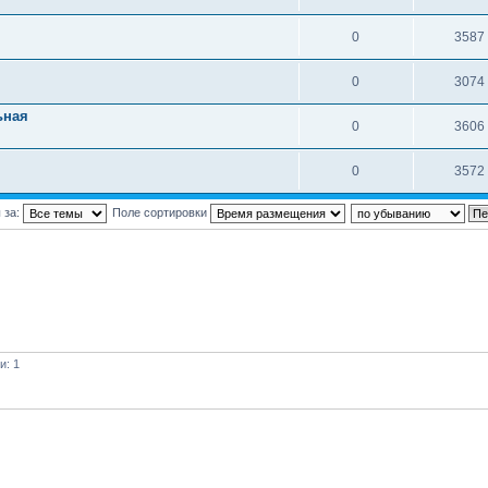
0
3587
0
3074
ьная
0
3606
0
3572
 за:
Поле сортировки
и: 1