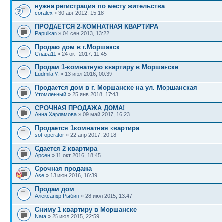
нужна регистрация по месту жительства
coralex
» 30 авг 2012, 15:18
ПРОДАЕТСЯ 2-КОМНАТНАЯ КВАРТИРА
Papulkan
» 04 сен 2013, 13:22
Продаю дом в г.Моршанск
Слава11
» 24 окт 2017, 11:45
Продам 1-комнатную квартиру в Моршанске
Ludmila V.
» 13 июл 2016, 00:39
Продается дом в г. Моршанске на ул. Моршанская
Утомленный
» 25 янв 2018, 17:43
СРОЧНАЯ ПРОДАЖА ДОМА!
Анна Харламова
» 09 май 2017, 16:23
Продается 1комнатная квартира
sot-operator
» 22 апр 2017, 20:18
Сдается 2 квартира
Арсен
» 11 окт 2016, 18:45
Срочная продажа
Ase
» 13 июн 2016, 16:39
Продам дом
Александр Рыбин
» 28 июл 2015, 13:47
Сниму 1 квартиру в Моршанске
Nata
» 25 июл 2015, 22:59