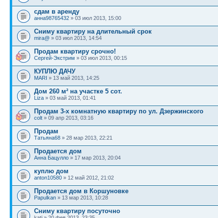
сдам в аренду
анна98765432
» 03 июл 2013, 15:00
Сниму квартиру на длительный срок
mira@
» 03 июл 2013, 14:54
Продам квартиру срочно!
Сергей-Экстрим
» 03 июл 2013, 00:15
КУПЛЮ ДАЧУ
MARI
» 13 май 2013, 14:25
Дом 260 м² на участке 5 сот.
Liza
» 03 май 2013, 01:41
Продам 3-х комнатную квартиру по ул. Дзержинского
colt
» 09 апр 2013, 03:16
Продам
Татьяна68
» 28 мар 2013, 22:21
Продается дом
Анна Бацулло
» 17 мар 2013, 20:04
куплю дом
anton10580
» 12 май 2012, 21:02
Продается дом в Коршуновке
Papulkan
» 13 мар 2013, 10:28
Сниму квартиру посуточно
kati » 20 фев 2013, 23:35