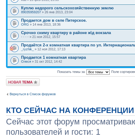
Куплю недорого сельскохозяйственную землю
89035959207
» 26 янв 2013, 23:04
Продается дом в селе Питерское.
ORG
» 14 янв 2013, 18:36
Срочно сниму квартиру в районе ж\д вокзала
- - - - » 21 ноя 2012, 15:57
Продаётся 2-х комнатная квартира по ул. Интернационал
_ryzhik_
» 12 ноя 2012, 17:13
Продается 1 комнатная квартира
Олеся
» 31 окт 2012, 14:42
Показать темы за:
Поле сортиров
Новая тема
Вернуться в Список форумов
КТО СЕЙЧАС НА КОНФЕРЕНЦИИ
Сейчас этот форум просматриваю
пользователей и гости: 1