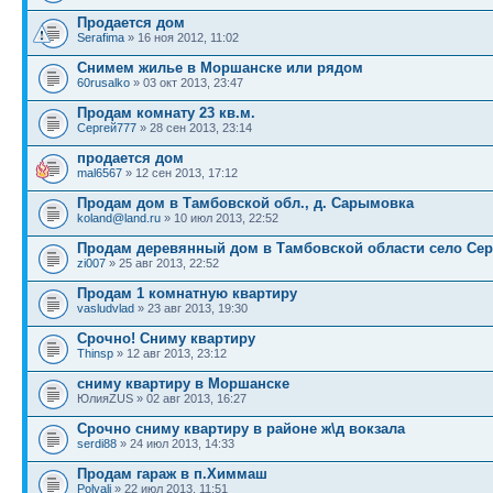
Продается дом
Serafima
» 16 ноя 2012, 11:02
Снимем жилье в Моршанске или рядом
60rusalko
» 03 окт 2013, 23:47
Продам комнату 23 кв.м.
Сергей777
» 28 сен 2013, 23:14
продается дом
mal6567
» 12 сен 2013, 17:12
Продам дом в Тамбовской обл., д. Сарымовка
koland@land.ru
» 10 июл 2013, 22:52
Продам деревянный дом в Тамбовской области село Се
zi007
» 25 авг 2013, 22:52
Продам 1 комнатную квартиру
vasludvlad
» 23 авг 2013, 19:30
Срочно! Сниму квартиру
Thinsp
» 12 авг 2013, 23:12
сниму квартиру в Моршанске
ЮлияZUS » 02 авг 2013, 16:27
Срочно сниму квартиру в районе ж\д вокзала
serdi88
» 24 июл 2013, 14:33
Продам гараж в п.Химмаш
Polyali
» 22 июл 2013, 11:51