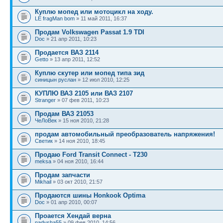
Куплю мопед или мотоцикл на ходу.
LE fragMan bom
» 11 май 2011, 16:37
Продам Volkswagen Passat 1.9 TDI
Doc
» 21 апр 2011, 10:23
Продается ВАЗ 2114
Getto
» 13 апр 2011, 12:52
Куплю скутер или мопед типа зид
синицын руслан
» 12 июл 2010, 12:25
КУПЛЮ ВАЗ 2105 или ВАЗ 2107
Stranger
» 07 фев 2011, 10:23
Продам ВАЗ 21053
ЧеЛоВек
» 15 ноя 2010, 21:28
продам автомобильный преобразователь напряжения!
Светик
» 14 ноя 2010, 18:45
Продаю Ford Transit Connect - T230
meksa
» 04 ноя 2010, 16:44
Продам запчасти
Mikhail
» 03 окт 2010, 21:57
Продаются шины Honkook Optima
Doc
» 01 апр 2010, 00:07
Проается Хендай верна
nadysha55
» 09 фев 2010, 14:56