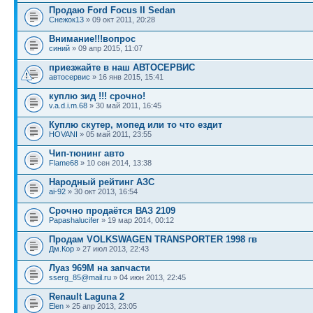
Продаю Ford Focus II Sedan
Снежок13
» 09 окт 2011, 20:28
Внимание!!!вопрос
синий
» 09 апр 2015, 11:07
приезжайте в наш АВТОСЕРВИС
автосервис
» 16 янв 2015, 15:41
куплю зид !!! срочно!
v.a.d.i.m.68
» 30 май 2011, 16:45
Куплю скутер, мопед или то что ездит
HOVANI
» 05 май 2011, 23:55
Чип-тюнинг авто
Flame68
» 10 сен 2014, 13:38
Народный рейтинг АЗС
ai-92
» 30 окт 2013, 16:54
Срочно продаётся ВАЗ 2109
Papashalucifer
» 19 мар 2014, 00:12
Продам VOLKSWAGEN TRANSPORTER 1998 гв
Дм.Кор
» 27 июл 2013, 22:43
Луаз 969М на запчасти
sserg_85@mail.ru
» 04 июн 2013, 22:45
Renault Laguna 2
Elen
» 25 апр 2013, 23:05