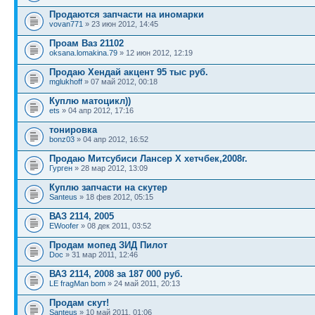
Продаются запчасти на иномарки
vovan771
» 23 июн 2012, 14:45
Проам Ваз 21102
oksana.lomakina.79
» 12 июн 2012, 12:19
Продаю Хендай акцент 95 тыс руб.
mglukhoff
» 07 май 2012, 00:18
Куплю матоцикл))
ets
» 04 апр 2012, 17:16
тонировка
bonz03
» 04 апр 2012, 16:52
Продаю Митсубиси Лансер Х хетчбек,2008г.
Гурген
» 28 мар 2012, 13:09
Куплю запчасти на скутер
Santeus
» 18 фев 2012, 05:15
ВАЗ 2114, 2005
EWoofer
» 08 дек 2011, 03:52
Продам мопед ЗИД Пилот
Doc
» 31 мар 2011, 12:46
ВАЗ 2114, 2008 за 187 000 руб.
LE fragMan bom
» 24 май 2011, 20:13
Продам скут!
Santeus
» 10 май 2011, 01:06