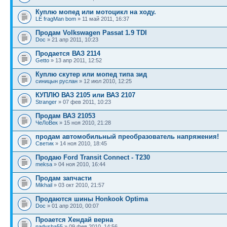
Куплю мопед или мотоцикл на ходу.
LE fragMan bom
» 11 май 2011, 16:37
Продам Volkswagen Passat 1.9 TDI
Doc
» 21 апр 2011, 10:23
Продается ВАЗ 2114
Getto
» 13 апр 2011, 12:52
Куплю скутер или мопед типа зид
синицын руслан
» 12 июл 2010, 12:25
КУПЛЮ ВАЗ 2105 или ВАЗ 2107
Stranger
» 07 фев 2011, 10:23
Продам ВАЗ 21053
ЧеЛоВек
» 15 ноя 2010, 21:28
продам автомобильный преобразователь напряжения!
Светик
» 14 ноя 2010, 18:45
Продаю Ford Transit Connect - T230
meksa
» 04 ноя 2010, 16:44
Продам запчасти
Mikhail
» 03 окт 2010, 21:57
Продаются шины Honkook Optima
Doc
» 01 апр 2010, 00:07
Проается Хендай верна
nadysha55
» 09 фев 2010, 14:56