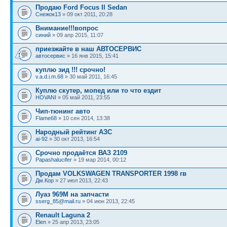
Продаю Ford Focus II Sedan
Снежок13
» 09 окт 2011, 20:28
Внимание!!!вопрос
синий
» 09 апр 2015, 11:07
приезжайте в наш АВТОСЕРВИС
автосервис
» 16 янв 2015, 15:41
куплю зид !!! срочно!
v.a.d.i.m.68
» 30 май 2011, 16:45
Куплю скутер, мопед или то что ездит
HOVANI
» 05 май 2011, 23:55
Чип-тюнинг авто
Flame68
» 10 сен 2014, 13:38
Народный рейтинг АЗС
ai-92
» 30 окт 2013, 16:54
Срочно продаётся ВАЗ 2109
Papashalucifer
» 19 мар 2014, 00:12
Продам VOLKSWAGEN TRANSPORTER 1998 гв
Дм.Кор
» 27 июл 2013, 22:43
Луаз 969М на запчасти
sserg_85@mail.ru
» 04 июн 2013, 22:45
Renault Laguna 2
Elen
» 25 апр 2013, 23:05