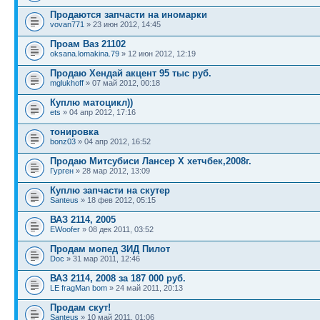
Продаются запчасти на иномарки
vovan771
» 23 июн 2012, 14:45
Проам Ваз 21102
oksana.lomakina.79
» 12 июн 2012, 12:19
Продаю Хендай акцент 95 тыс руб.
mglukhoff
» 07 май 2012, 00:18
Куплю матоцикл))
ets
» 04 апр 2012, 17:16
тонировка
bonz03
» 04 апр 2012, 16:52
Продаю Митсубиси Лансер Х хетчбек,2008г.
Гурген
» 28 мар 2012, 13:09
Куплю запчасти на скутер
Santeus
» 18 фев 2012, 05:15
ВАЗ 2114, 2005
EWoofer
» 08 дек 2011, 03:52
Продам мопед ЗИД Пилот
Doc
» 31 мар 2011, 12:46
ВАЗ 2114, 2008 за 187 000 руб.
LE fragMan bom
» 24 май 2011, 20:13
Продам скут!
Santeus
» 10 май 2011, 01:06