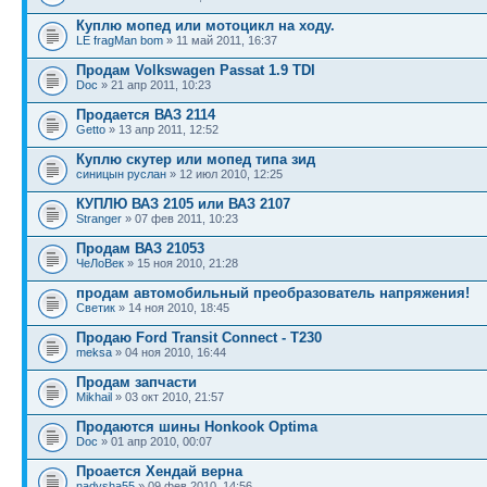
Куплю мопед или мотоцикл на ходу.
LE fragMan bom
» 11 май 2011, 16:37
Продам Volkswagen Passat 1.9 TDI
Doc
» 21 апр 2011, 10:23
Продается ВАЗ 2114
Getto
» 13 апр 2011, 12:52
Куплю скутер или мопед типа зид
синицын руслан
» 12 июл 2010, 12:25
КУПЛЮ ВАЗ 2105 или ВАЗ 2107
Stranger
» 07 фев 2011, 10:23
Продам ВАЗ 21053
ЧеЛоВек
» 15 ноя 2010, 21:28
продам автомобильный преобразователь напряжения!
Светик
» 14 ноя 2010, 18:45
Продаю Ford Transit Connect - T230
meksa
» 04 ноя 2010, 16:44
Продам запчасти
Mikhail
» 03 окт 2010, 21:57
Продаются шины Honkook Optima
Doc
» 01 апр 2010, 00:07
Проается Хендай верна
nadysha55
» 09 фев 2010, 14:56