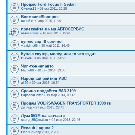
Продаю Ford Focus II Sedan
Снежок13
» 09 окт 2011, 20:28
Внимание!!!вопрос
синий
» 09 апр 2015, 11:07
приезжайте в наш АВТОСЕРВИС
автосервис
» 16 янв 2015, 15:41
куплю зид !!! срочно!
v.a.d.i.m.68
» 30 май 2011, 16:45
Куплю скутер, мопед или то что ездит
HOVANI
» 05 май 2011, 23:55
Чип-тюнинг авто
Flame68
» 10 сен 2014, 13:38
Народный рейтинг АЗС
ai-92
» 30 окт 2013, 16:54
Срочно продаётся ВАЗ 2109
Papashalucifer
» 19 мар 2014, 00:12
Продам VOLKSWAGEN TRANSPORTER 1998 гв
Дм.Кор
» 27 июл 2013, 22:43
Луаз 969М на запчасти
sserg_85@mail.ru
» 04 июн 2013, 22:45
Renault Laguna 2
Elen
» 25 апр 2013, 23:05