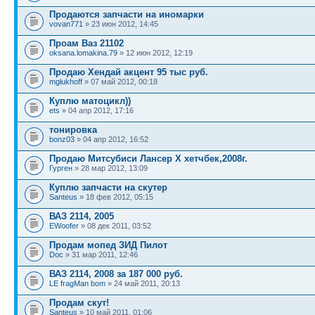
Продаются запчасти на иномарки
vovan771
» 23 июн 2012, 14:45
Проам Ваз 21102
oksana.lomakina.79
» 12 июн 2012, 12:19
Продаю Хендай акцент 95 тыс руб.
mglukhoff
» 07 май 2012, 00:18
Куплю матоцикл))
ets
» 04 апр 2012, 17:16
тонировка
bonz03
» 04 апр 2012, 16:52
Продаю Митсубиси Лансер Х хетчбек,2008г.
Гурген
» 28 мар 2012, 13:09
Куплю запчасти на скутер
Santeus
» 18 фев 2012, 05:15
ВАЗ 2114, 2005
EWoofer
» 08 дек 2011, 03:52
Продам мопед ЗИД Пилот
Doc
» 31 мар 2011, 12:46
ВАЗ 2114, 2008 за 187 000 руб.
LE fragMan bom
» 24 май 2011, 20:13
Продам скут!
Santeus
» 10 май 2011, 01:06