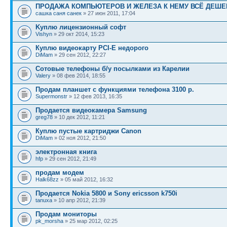
ПРОДАЖА КОМПЬЮТЕРОВ И ЖЕЛЕЗА К НЕМУ ВСЁ ДЕШЕ
сашка саня санек
» 27 июн 2011, 17:04
Kyплю лицeнзиoнный coфт
Vishyn
» 29 окт 2014, 15:23
Куплю видеокарту PCI-E недорого
DiMam
» 29 сен 2012, 22:27
Сотовые телефоны б/у посылками из Карелии
Valery
» 08 фев 2014, 18:55
Продам планшет с функциями телефона 3100 р.
Supermonstr
» 12 фев 2013, 16:35
Продается видеокамера Samsung
greg78
» 10 дек 2012, 11:21
Куплю пустые картриджи Canon
DiMam
» 02 ноя 2012, 21:50
электронная книга
hfp
» 29 сен 2012, 21:49
продам модем
Halk68zz
» 05 май 2012, 16:32
Продается Nokia 5800 и Sony ericsson k750i
tanuxa
» 10 апр 2012, 21:39
Продам мониторы
pk_morsha
» 25 мар 2012, 02:25