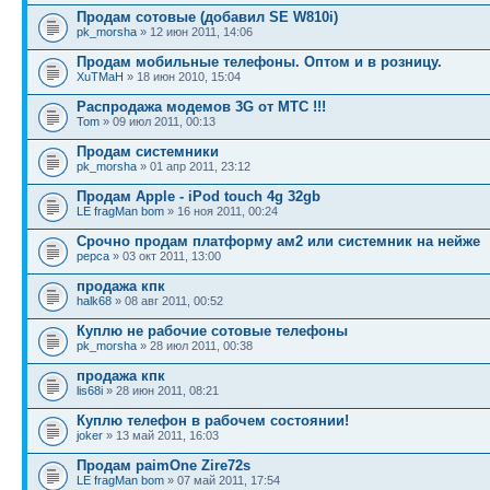
Продам сотовые (добавил SE W810i)
pk_morsha
» 12 июн 2011, 14:06
Продам мобильные телефоны. Оптом и в розницу.
XuTMaH
» 18 июн 2010, 15:04
Распродажа модемов 3G от МТС !!!
Tom
» 09 июл 2011, 00:13
Продам системники
pk_morsha
» 01 апр 2011, 23:12
Продам Apple - iPod touch 4g 32gb
LE fragMan bom
» 16 ноя 2011, 00:24
Срочно продам платформу ам2 или системник на нейже
pepca
» 03 окт 2011, 13:00
продажа кпк
halk68
» 08 авг 2011, 00:52
Куплю не рабочие сотовые телефоны
pk_morsha
» 28 июл 2011, 00:38
продажа кпк
lis68i
» 28 июн 2011, 08:21
Куплю телефон в рабочем состоянии!
joker
» 13 май 2011, 16:03
Продам paimOne Zire72s
LE fragMan bom
» 07 май 2011, 17:54