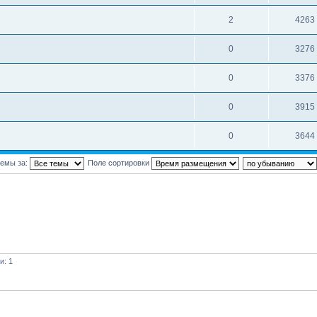
2
4263
0
3276
0
3376
0
3915
0
3644
темы за:
Поле сортировки
и: 1