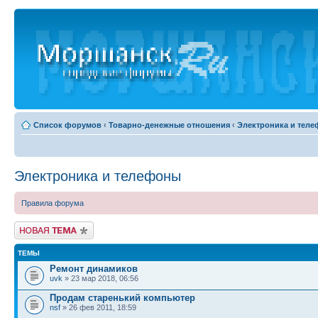
Список форумов
‹
Товарно-денежные отношения
‹
Электроника и тел
Электроника и телефоны
Правила форума
Новая тема
ТЕМЫ
Ремонт динамиков
uvk
» 23 мар 2018, 06:56
Продам старенький компьютер
nsf
» 26 фев 2011, 18:59