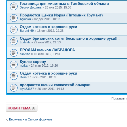
Гостиница для животных в Тамбовской области
Земля Дофина
» 25 янв 2015, 15:08
Продаются щенки Йорка (Питомник Грумант)
Alyonka
» 02 дек 2011, 10:32
Отдам котенка в хорошие руки
Burenin69
» 16 сен 2012, 22:36
Отдам британских котят бесплатно в хорошие руки!!!!
Ludmila
» 22 июл 2012, 21:13
ПРОДАМ щенков ЛАБРАДОРА
alevtina
» 15 июн 2012, 11:41
Куплю корову
notka
» 24 мар 2012, 18:26
Отдам котенка в хорошие руки
Вика
» 19 сен 2011, 18:09
продаются щенки кавказской овчарки
olya33387
» 26 июл 2011, 14:13
Показать 
Новая тема
Вернуться в Список форумов