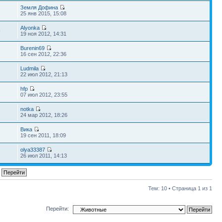
Земля Дофина
25 янв 2015, 15:08
Alyonka
9
19 ноя 2012, 14:31
Burenin69
16 сен 2012, 22:36
Ludmila
22 июл 2012, 21:13
hfp
07 июл 2012, 23:55
notka
24 мар 2012, 18:26
Вика
19 сен 2011, 18:09
olya33387
26 июл 2011, 14:13
Тем: 10 • Страница
1
из
1
Перейти: