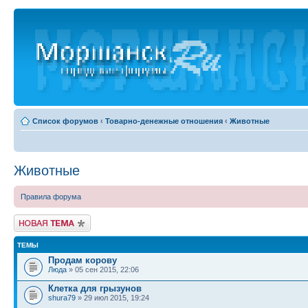
Список форумов
‹
Товарно-денежные отношения
‹
Животные
Животные
Правила форума
Новая тема
ТЕМЫ
Продам корову
Люда
» 05 сен 2015, 22:06
Клетка для грызунов
shura79
» 29 июл 2015, 19:24