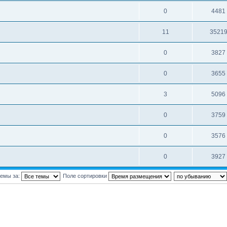
0
4481
11
3521
0
3827
0
3655
3
5096
0
3759
0
3576
0
3927
темы за:
Поле сортировки