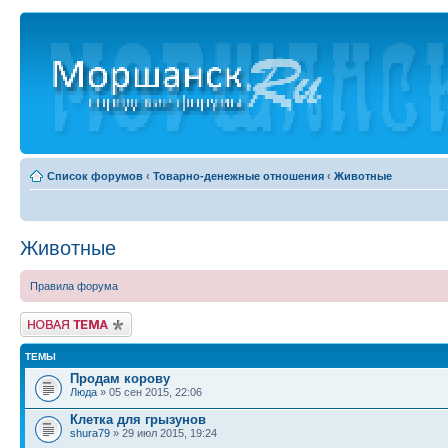
Список форумов
‹
Товарно-денежные отношения
‹
Животные
Животные
Правила форума
Новая тема
ТЕМЫ
Продам корову
Люда
» 05 сен 2015, 22:06
Клетка для грызунов
shura79
» 29 июл 2015, 19:24