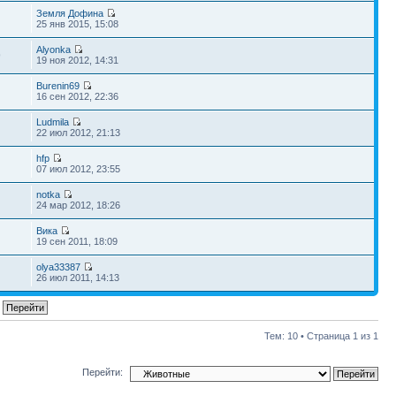
Земля Дофина
25 янв 2015, 15:08
Alyonka
9
19 ноя 2012, 14:31
Burenin69
16 сен 2012, 22:36
Ludmila
22 июл 2012, 21:13
hfp
07 июл 2012, 23:55
notka
24 мар 2012, 18:26
Вика
19 сен 2011, 18:09
olya33387
26 июл 2011, 14:13
Тем: 10 • Страница
1
из
1
Перейти: