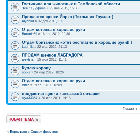
Гостиница для животных в Тамбовской области
Земля Дофина
» 25 янв 2015, 15:08
Продаются щенки Йорка (Питомник Грумант)
Alyonka
» 02 дек 2011, 10:32
Отдам котенка в хорошие руки
Burenin69
» 16 сен 2012, 22:36
Отдам британских котят бесплатно в хорошие руки!!!!
Ludmila
» 22 июл 2012, 21:13
ПРОДАМ щенков ЛАБРАДОРА
alevtina
» 15 июн 2012, 11:41
Куплю корову
notka
» 24 мар 2012, 18:26
Отдам котенка в хорошие руки
Вика
» 19 сен 2011, 18:09
продаются щенки кавказской овчарки
olya33387
» 26 июл 2011, 14:13
Показать 
Новая тема
Вернуться в Список форумов