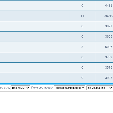
0
4481
11
3521
0
3827
0
3655
3
5096
0
3759
0
3575
0
3927
темы за:
Поле сортировки