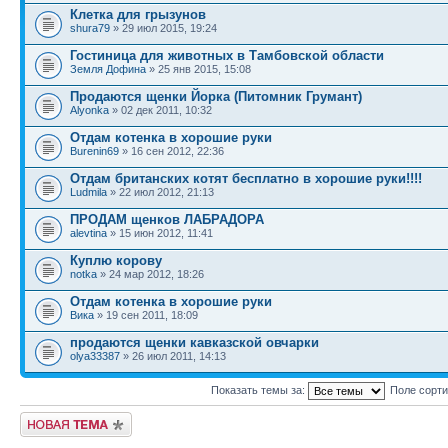
Клетка для грызунов
shura79
» 29 июл 2015, 19:24
Гостиница для животных в Тамбовской области
Земля Дофина
» 25 янв 2015, 15:08
Продаются щенки Йорка (Питомник Грумант)
Alyonka
» 02 дек 2011, 10:32
Отдам котенка в хорошие руки
Burenin69
» 16 сен 2012, 22:36
Отдам британских котят бесплатно в хорошие руки!!!!
Ludmila
» 22 июл 2012, 21:13
ПРОДАМ щенков ЛАБРАДОРА
alevtina
» 15 июн 2012, 11:41
Куплю корову
notka
» 24 мар 2012, 18:26
Отдам котенка в хорошие руки
Вика
» 19 сен 2011, 18:09
продаются щенки кавказской овчарки
olya33387
» 26 июл 2011, 14:13
Показать темы за:
Поле сорт
Новая тема