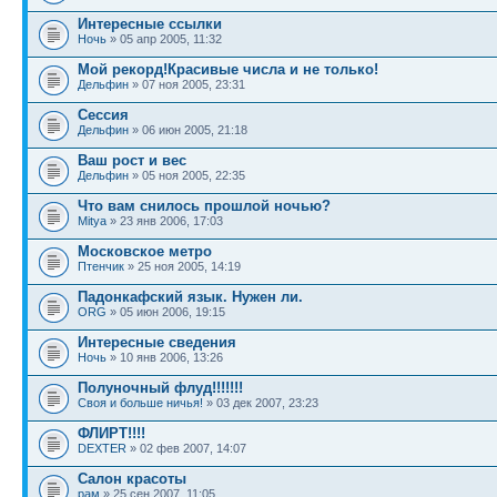
Интересные ссылки
Ночь
» 05 апр 2005, 11:32
Мой рекорд!Красивые числа и не только!
Дельфин
» 07 ноя 2005, 23:31
Сессия
Дельфин
» 06 июн 2005, 21:18
Ваш рост и вес
Дельфин
» 05 ноя 2005, 22:35
Что вам снилось прошлой ночью?
Mitya
» 23 янв 2006, 17:03
Московское метро
Птенчик
» 25 ноя 2005, 14:19
Падонкафский язык. Нужен ли.
ORG
» 05 июн 2006, 19:15
Интересные сведения
Ночь
» 10 янв 2006, 13:26
Полуночный флуд!!!!!!!
Своя и больше ничья!
» 03 дек 2007, 23:23
ФЛИРТ!!!!
DEXTER
» 02 фев 2007, 14:07
Салон красоты
рам
» 25 сен 2007, 11:05