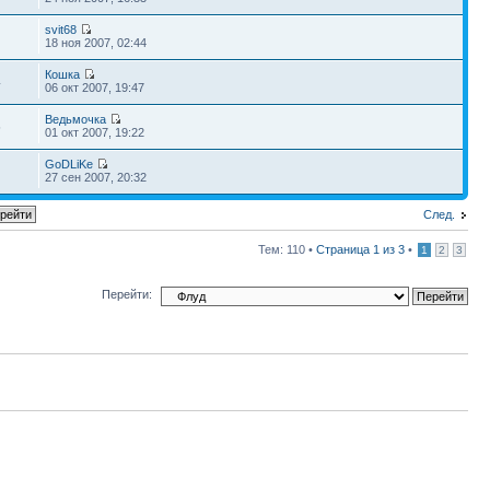
svit68
18 ноя 2007, 02:44
Кошка
4
06 окт 2007, 19:47
Ведьмочка
5
01 окт 2007, 19:22
GoDLiKe
27 сен 2007, 20:32
След.
Тем: 110 •
Страница
1
из
3
•
1
2
3
Перейти: