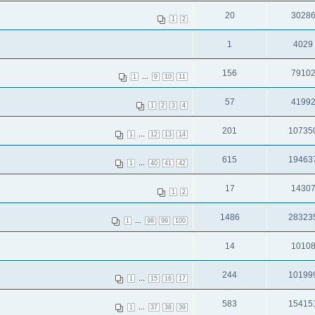
20
3028
1
2
1
4029
156
7910
...
1
9
10
11
57
4199
1
2
3
4
201
10735
...
1
12
13
14
615
19463
...
1
40
41
42
17
1430
1
2
1486
28323
...
1
98
99
100
14
1010
244
10199
...
1
15
16
17
583
15415
...
1
37
38
39