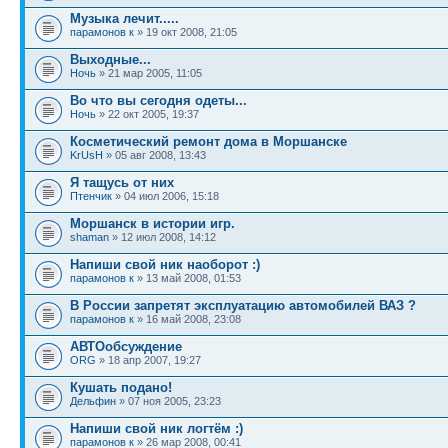
Музыка лечит.....
парамонов к
» 19 окт 2008, 21:05
Выходные...
Ночь
» 21 мар 2005, 11:05
Во что вы сегодня одеты...
Ночь
» 22 окт 2005, 19:37
Косметический ремонт дома в Моршанске
KrUsH
» 05 авг 2008, 13:43
Я тащусь от них
Птенчик
» 04 июл 2006, 15:18
Моршанск в истории игр.
shaman
» 12 июл 2008, 14:12
Напиши свой ник наоборот :)
парамонов к
» 13 май 2008, 01:53
В России запретят эксплуатацию автомобилей ВАЗ ?
парамонов к
» 16 май 2008, 23:08
АВТОобсуждение
ORG
» 18 апр 2007, 19:27
Кушать подано!
Дельфин
» 07 ноя 2005, 23:23
Напиши свой ник логтём :)
парамонов к
» 26 мар 2008, 00:41