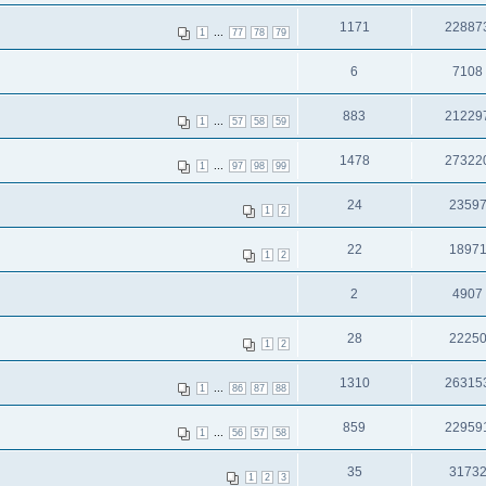
1171
22887
...
1
77
78
79
6
7108
883
21229
...
1
57
58
59
1478
27322
...
1
97
98
99
24
2359
1
2
22
1897
1
2
2
4907
28
2225
1
2
1310
26315
...
1
86
87
88
859
22959
...
1
56
57
58
35
3173
1
2
3