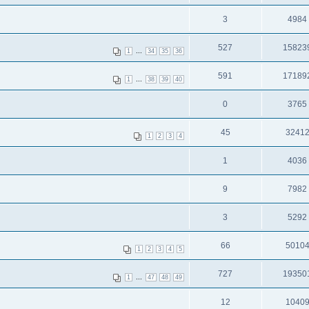
3
4984
527
15823
...
1
34
35
36
591
17189
...
1
38
39
40
0
3765
45
3241
1
2
3
4
1
4036
9
7982
3
5292
66
5010
1
2
3
4
5
727
19350
...
1
47
48
49
12
1040