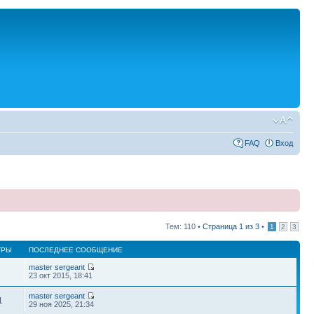
FAQ
Вход
Тем: 110 •
Страница
1
из
3
•
1
2
3
ТРЫ
ПОСЛЕДНЕЕ СООБЩЕНИЕ
master sergeant
7
23 окт 2015, 18:41
master sergeant
1
29 ноя 2025, 21:34