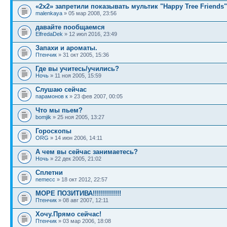
«2х2» запретили показывать мультик "Happy Tree Friends"
malenkaya
» 05 мар 2008, 23:56
давайте пообщаемся
ElfredaDek
» 12 июл 2016, 23:49
Запахи и ароматы.
Птенчик
» 31 окт 2005, 15:36
Где вы учитесь/учились?
Ночь
» 11 ноя 2005, 15:59
Слушаю сейчас
парамонов к
» 23 фев 2007, 00:05
Что мы пьем?
bomjik
» 25 ноя 2005, 13:27
Гороскопы
ORG
» 14 июн 2006, 14:11
А чем вы сейчас занимаетесь?
Ночь
» 22 дек 2005, 21:02
Сплетни
nemecc
» 18 окт 2012, 22:57
МОРЕ ПОЗИТИВА!!!!!!!!!!!!!!
Птенчик
» 08 авг 2007, 12:11
Хочу.Прямо сейчас!
Птенчик
» 03 мар 2006, 18:08