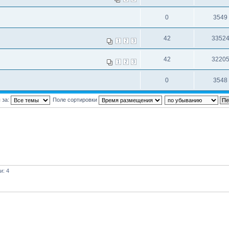
0
3549
42
3352
1
2
3
42
3220
1
2
3
0
3548
 за:
Поле сортировки
и: 4