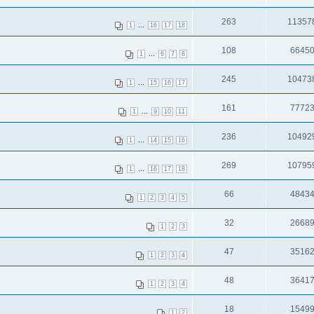
263
11357
...
1
16
17
18
108
6645
...
1
6
7
8
245
10473
...
1
15
16
17
161
7772
...
1
9
10
11
236
10492
...
1
14
15
16
269
10795
...
1
16
17
18
66
4843
1
2
3
4
5
32
2668
1
2
3
47
3516
1
2
3
4
48
3641
1
2
3
4
18
1549
1
2