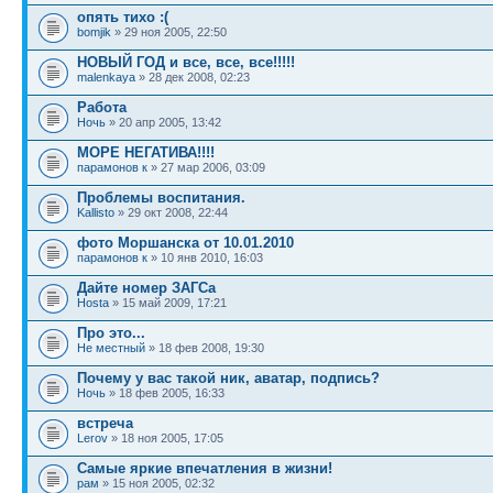
опять тихо :(
bomjik
» 29 ноя 2005, 22:50
НОВЫЙ ГОД и все, все, все!!!!!
malenkaya
» 28 дек 2008, 02:23
Работа
Ночь
» 20 апр 2005, 13:42
МОРЕ НЕГАТИВА!!!!
парамонов к
» 27 мар 2006, 03:09
Проблемы воспитания.
Kallisto
» 29 окт 2008, 22:44
фото Моршанска от 10.01.2010
парамонов к
» 10 янв 2010, 16:03
Дайте номер ЗАГСа
Hosta
» 15 май 2009, 17:21
Про это...
Не местный
» 18 фев 2008, 19:30
Почему у вас такой ник, аватар, подпись?
Ночь
» 18 фев 2005, 16:33
встреча
Lerov
» 18 ноя 2005, 17:05
Самые яркие впечатления в жизни!
рам
» 15 ноя 2005, 02:32