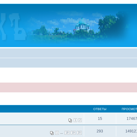
ОТВЕТЫ
ПРОСМО
15
1746
1
2
293
14912
...
1
18
19
20