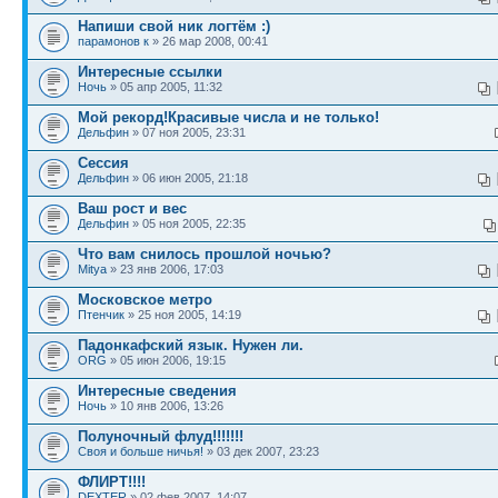
Напиши свой ник логтём :)
парамонов к
» 26 мар 2008, 00:41
Интересные ссылки
Ночь
» 05 апр 2005, 11:32
Мой рекорд!Красивые числа и не только!
Дельфин
» 07 ноя 2005, 23:31
Сессия
Дельфин
» 06 июн 2005, 21:18
Ваш рост и вес
Дельфин
» 05 ноя 2005, 22:35
Что вам снилось прошлой ночью?
Mitya
» 23 янв 2006, 17:03
Московское метро
Птенчик
» 25 ноя 2005, 14:19
Падонкафский язык. Нужен ли.
ORG
» 05 июн 2006, 19:15
Интересные сведения
Ночь
» 10 янв 2006, 13:26
Полуночный флуд!!!!!!!
Своя и больше ничья!
» 03 дек 2007, 23:23
ФЛИРТ!!!!
DEXTER
» 02 фев 2007, 14:07