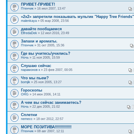
ПРИВЕТ-ПРИВЕТ!
Птенчик
» 16 июл 2007, 13:47
«2х2» запретили показывать мультик "Happy Tree Friends"
malenkaya
» 05 мар 2008, 23:56
давайте пообщаемся
ElfredaDek
» 12 июл 2016, 23:49
Запахи и ароматы.
Птенчик
» 31 окт 2005, 15:36
Где вы учитесь/учились?
Ночь
» 11 ноя 2005, 15:59
Слушаю сейчас
парамонов к
» 23 фев 2007, 00:05
Что мы пьем?
bomjik
» 25 ноя 2005, 13:27
Гороскопы
ORG
» 14 июн 2006, 14:11
А чем вы сейчас занимаетесь?
Ночь
» 22 дек 2005, 21:02
Сплетни
nemecc
» 18 окт 2012, 22:57
МОРЕ ПОЗИТИВА!!!!!!!!!!!!!!
Птенчик
» 08 авг 2007, 12:11