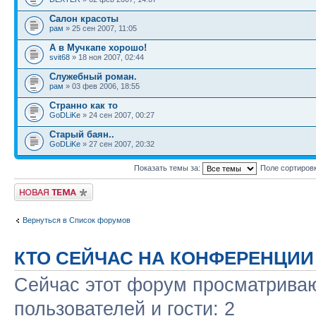
Салон красоты
рам
» 25 сен 2007, 11:05
А в Мучкапе хорошо!
svit68
» 18 ноя 2007, 02:44
Служебный роман.
рам
» 03 фев 2006, 18:55
Странно как то
GoDLiKe
» 24 сен 2007, 00:27
Старый баян..
GoDLiKe
» 27 сен 2007, 20:32
Показать темы за:
Поле сортиров
Новая тема
Вернуться в Список форумов
КТО СЕЙЧАС НА КОНФЕРЕНЦИИ
Сейчас этот форум просматриваю
пользователей и гости: 2