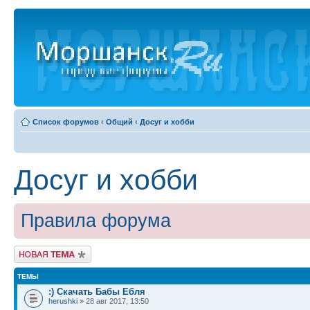
Список форумов
‹
Общий
‹
Досуг и хобби
Досуг и хобби
Правила форума
Новая тема
ТЕМЫ
:) Скачать Бабы Ебля
herushki
» 28 авг 2017, 13:50