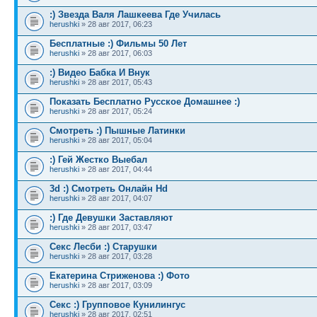
:) Звезда Валя Лашкеева Где Училась
herushki
» 28 авг 2017, 06:23
Бесплатные :) Фильмы 50 Лет
herushki
» 28 авг 2017, 06:03
:) Видео Бабка И Внук
herushki
» 28 авг 2017, 05:43
Показать Бесплатно Русское Домашнее :)
herushki
» 28 авг 2017, 05:24
Смотреть :) Пышные Латинки
herushki
» 28 авг 2017, 05:04
:) Гей Жестко Выебал
herushki
» 28 авг 2017, 04:44
3d :) Смотреть Онлайн Hd
herushki
» 28 авг 2017, 04:07
:) Где Девушки Заставляют
herushki
» 28 авг 2017, 03:47
Секс Лесби :) Старушки
herushki
» 28 авг 2017, 03:28
Екатерина Стриженова :) Фото
herushki
» 28 авг 2017, 03:09
Секс :) Групповое Кунилингус
herushki
» 28 авг 2017, 02:51