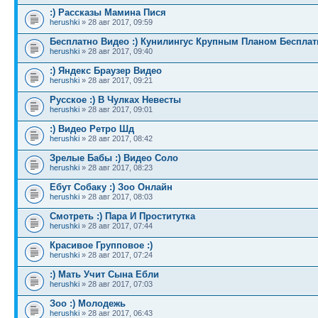
:) Рассказы Мамина Пися
herushki
» 28 авг 2017, 09:59
Бесплатно Видео :) Кунилингус Крупным Планом Бесплат
herushki
» 28 авг 2017, 09:40
:) Яндекс Браузер Видео
herushki
» 28 авг 2017, 09:21
Русское :) В Чулках Невесты
herushki
» 28 авг 2017, 09:01
:) Видео Ретро Шд
herushki
» 28 авг 2017, 08:42
Зрелые Бабы :) Видео Соло
herushki
» 28 авг 2017, 08:23
Ебут Собаку :) Зоо Онлайн
herushki
» 28 авг 2017, 08:03
Смотреть :) Пара И Проститутка
herushki
» 28 авг 2017, 07:44
Красивое Групповое :)
herushki
» 28 авг 2017, 07:24
:) Мать Учит Сына Ебли
herushki
» 28 авг 2017, 07:03
Зоо :) Молодежь
herushki
» 28 авг 2017, 06:43