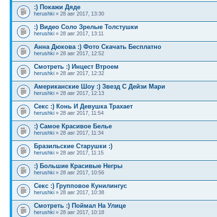
:) Покажи Дяде
herushki
» 28 авг 2017, 13:30
:) Видео Соло Зрелые Толстушки
herushki
» 28 авг 2017, 13:11
Анна Дюкова :) Фото Скачать Бесплатно
herushki
» 28 авг 2017, 12:52
Смотреть :) Инцест Втроем
herushki
» 28 авг 2017, 12:32
Американские Шоу :) Звезд С Дейзи Мари
herushki
» 28 авг 2017, 12:13
Секс :) Конь И Девушка Трахает
herushki
» 28 авг 2017, 11:54
:) Самое Красивое Белье
herushki
» 28 авг 2017, 11:34
Бразильские Старушки :)
herushki
» 28 авг 2017, 11:15
:) Большие Красивые Негры
herushki
» 28 авг 2017, 10:56
Секс :) Групповое Кунилингус
herushki
» 28 авг 2017, 10:38
Смотреть :) Поймал На Улице
herushki
» 28 авг 2017, 10:18