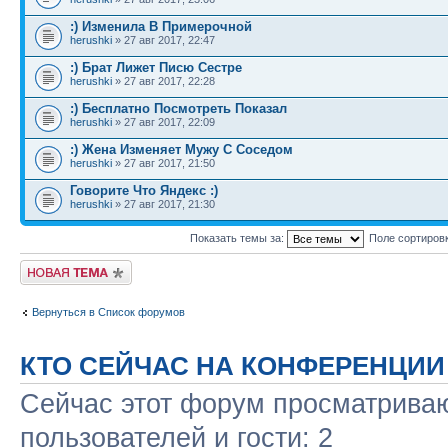
:) Изменила В Примерочной
herushki
» 27 авг 2017, 22:47
:) Брат Лижет Писю Сестре
herushki
» 27 авг 2017, 22:28
:) Бесплатно Посмотреть Показал
herushki
» 27 авг 2017, 22:09
:) Жена Изменяет Мужу С Соседом
herushki
» 27 авг 2017, 21:50
Говорите Что Яндекс :)
herushki
» 27 авг 2017, 21:30
Показать темы за:
Поле сортиров
Новая тема
Вернуться в Список форумов
КТО СЕЙЧАС НА КОНФЕРЕНЦИИ
Сейчас этот форум просматриваю
пользователей и гости: 2