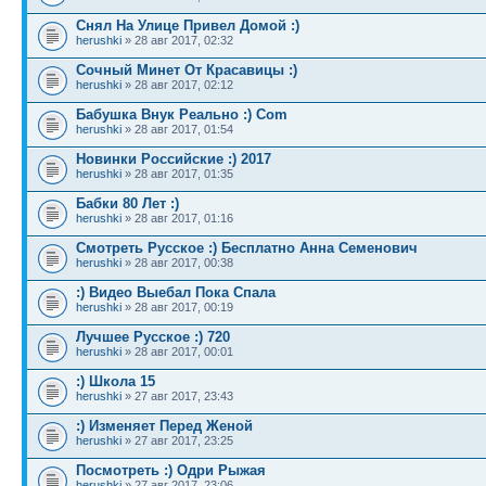
Снял На Улице Привел Домой :)
herushki
» 28 авг 2017, 02:32
Сочный Минет От Красавицы :)
herushki
» 28 авг 2017, 02:12
Бабушка Внук Реально :) Com
herushki
» 28 авг 2017, 01:54
Новинки Российские :) 2017
herushki
» 28 авг 2017, 01:35
Бабки 80 Лет :)
herushki
» 28 авг 2017, 01:16
Смотреть Русское :) Бесплатно Анна Семенович
herushki
» 28 авг 2017, 00:38
:) Видео Выебал Пока Спала
herushki
» 28 авг 2017, 00:19
Лучшее Русское :) 720
herushki
» 28 авг 2017, 00:01
:) Школа 15
herushki
» 27 авг 2017, 23:43
:) Изменяет Перед Женой
herushki
» 27 авг 2017, 23:25
Посмотреть :) Одри Рыжая
herushki
» 27 авг 2017, 23:06