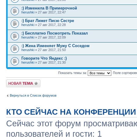
:) Изменила В Примерочной
herushki
» 27 авг 2017, 22:47
:) Брат Лижет Писю Сестре
herushki
» 27 авг 2017, 22:28
:) Бесплатно Посмотреть Показал
herushki
» 27 авг 2017, 22:09
:) Жена Изменяет Мужу С Соседом
herushki
» 27 авг 2017, 21:50
Говорите Что Яндекс :)
herushki
» 27 авг 2017, 21:30
Показать темы за:
Поле сортиров
Новая тема
Вернуться в Список форумов
КТО СЕЙЧАС НА КОНФЕРЕНЦИИ
Сейчас этот форум просматриваю
пользователей и гости: 1