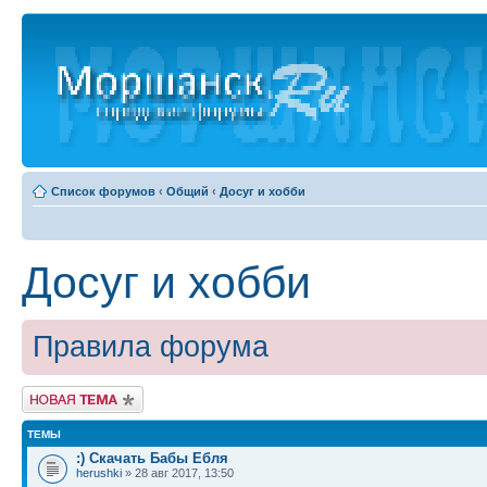
Список форумов
‹
Общий
‹
Досуг и хобби
Досуг и хобби
Правила форума
Новая тема
ТЕМЫ
:) Скачать Бабы Ебля
herushki
» 28 авг 2017, 13:50