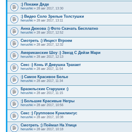
:) Покажи Дяде
herushki
» 28 авг 2017, 13:30
:) Видео Соло Зрелые Толстушки
herushki
» 28 авг 2017, 13:11
Анна Дюкова :) Фото Скачать Бесплатно
herushki
» 28 авг 2017, 12:52
Смотреть :) Инцест Втроем
herushki
» 28 авг 2017, 12:32
Американские Шоу :) Звезд С Дейзи Мари
herushki
» 28 авг 2017, 12:13
Секс :) Конь И Девушка Трахает
herushki
» 28 авг 2017, 11:54
:) Самое Красивое Белье
herushki
» 28 авг 2017, 11:34
Бразильские Старушки :)
herushki
» 28 авг 2017, 11:15
:) Большие Красивые Негры
herushki
» 28 авг 2017, 10:56
Секс :) Групповое Кунилингус
herushki
» 28 авг 2017, 10:38
Смотреть :) Поймал На Улице
herushki
» 28 авг 2017, 10:18