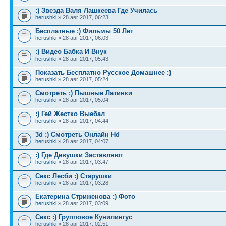
:) Звезда Валя Лашкеева Где Училась
herushki
» 28 авг 2017, 06:23
Бесплатные :) Фильмы 50 Лет
herushki
» 28 авг 2017, 06:03
:) Видео Бабка И Внук
herushki
» 28 авг 2017, 05:43
Показать Бесплатно Русское Домашнее :)
herushki
» 28 авг 2017, 05:24
Смотреть :) Пышные Латинки
herushki
» 28 авг 2017, 05:04
:) Гей Жестко Выебал
herushki
» 28 авг 2017, 04:44
3d :) Смотреть Онлайн Hd
herushki
» 28 авг 2017, 04:07
:) Где Девушки Заставляют
herushki
» 28 авг 2017, 03:47
Секс Лесби :) Старушки
herushki
» 28 авг 2017, 03:28
Екатерина Стриженова :) Фото
herushki
» 28 авг 2017, 03:09
Секс :) Групповое Кунилингус
herushki
» 28 авг 2017, 02:51