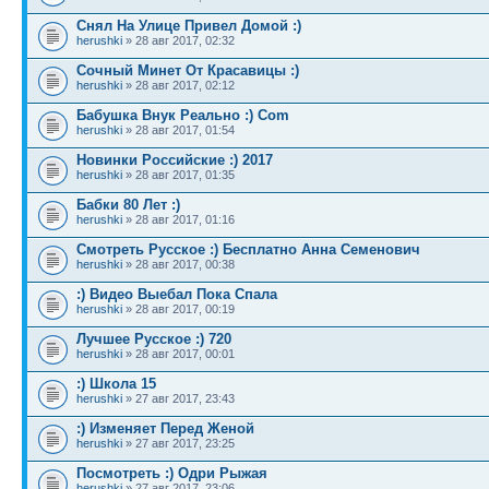
Снял На Улице Привел Домой :)
herushki
» 28 авг 2017, 02:32
Сочный Минет От Красавицы :)
herushki
» 28 авг 2017, 02:12
Бабушка Внук Реально :) Com
herushki
» 28 авг 2017, 01:54
Новинки Российские :) 2017
herushki
» 28 авг 2017, 01:35
Бабки 80 Лет :)
herushki
» 28 авг 2017, 01:16
Смотреть Русское :) Бесплатно Анна Семенович
herushki
» 28 авг 2017, 00:38
:) Видео Выебал Пока Спала
herushki
» 28 авг 2017, 00:19
Лучшее Русское :) 720
herushki
» 28 авг 2017, 00:01
:) Школа 15
herushki
» 27 авг 2017, 23:43
:) Изменяет Перед Женой
herushki
» 27 авг 2017, 23:25
Посмотреть :) Одри Рыжая
herushki
» 27 авг 2017, 23:06