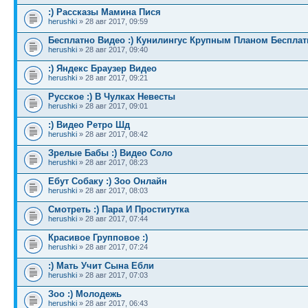
:) Рассказы Мамина Пися
herushki
» 28 авг 2017, 09:59
Бесплатно Видео :) Кунилингус Крупным Планом Бесплат
herushki
» 28 авг 2017, 09:40
:) Яндекс Браузер Видео
herushki
» 28 авг 2017, 09:21
Русское :) В Чулках Невесты
herushki
» 28 авг 2017, 09:01
:) Видео Ретро Шд
herushki
» 28 авг 2017, 08:42
Зрелые Бабы :) Видео Соло
herushki
» 28 авг 2017, 08:23
Ебут Собаку :) Зоо Онлайн
herushki
» 28 авг 2017, 08:03
Смотреть :) Пара И Проститутка
herushki
» 28 авг 2017, 07:44
Красивое Групповое :)
herushki
» 28 авг 2017, 07:24
:) Мать Учит Сына Ебли
herushki
» 28 авг 2017, 07:03
Зоо :) Молодежь
herushki
» 28 авг 2017, 06:43