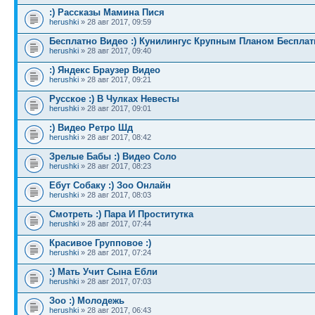
:) Рассказы Мамина Пися
herushki
» 28 авг 2017, 09:59
Бесплатно Видео :) Кунилингус Крупным Планом Бесплат
herushki
» 28 авг 2017, 09:40
:) Яндекс Браузер Видео
herushki
» 28 авг 2017, 09:21
Русское :) В Чулках Невесты
herushki
» 28 авг 2017, 09:01
:) Видео Ретро Шд
herushki
» 28 авг 2017, 08:42
Зрелые Бабы :) Видео Соло
herushki
» 28 авг 2017, 08:23
Ебут Собаку :) Зоо Онлайн
herushki
» 28 авг 2017, 08:03
Смотреть :) Пара И Проститутка
herushki
» 28 авг 2017, 07:44
Красивое Групповое :)
herushki
» 28 авг 2017, 07:24
:) Мать Учит Сына Ебли
herushki
» 28 авг 2017, 07:03
Зоо :) Молодежь
herushki
» 28 авг 2017, 06:43