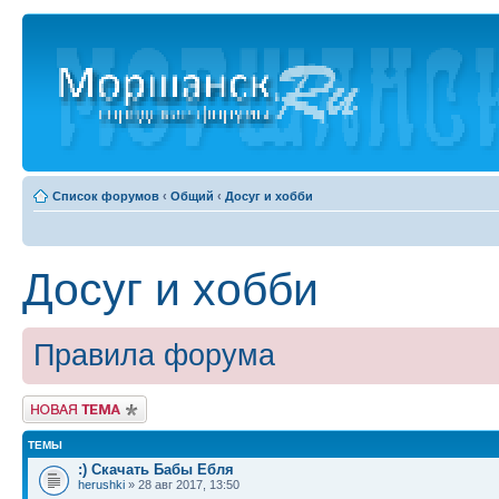
Список форумов
‹
Общий
‹
Досуг и хобби
Досуг и хобби
Правила форума
Новая тема
ТЕМЫ
:) Скачать Бабы Ебля
herushki
» 28 авг 2017, 13:50