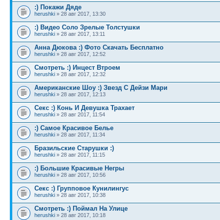
:) Покажи Дяде
herushki
» 28 авг 2017, 13:30
:) Видео Соло Зрелые Толстушки
herushki
» 28 авг 2017, 13:11
Анна Дюкова :) Фото Скачать Бесплатно
herushki
» 28 авг 2017, 12:52
Смотреть :) Инцест Втроем
herushki
» 28 авг 2017, 12:32
Американские Шоу :) Звезд С Дейзи Мари
herushki
» 28 авг 2017, 12:13
Секс :) Конь И Девушка Трахает
herushki
» 28 авг 2017, 11:54
:) Самое Красивое Белье
herushki
» 28 авг 2017, 11:34
Бразильские Старушки :)
herushki
» 28 авг 2017, 11:15
:) Большие Красивые Негры
herushki
» 28 авг 2017, 10:56
Секс :) Групповое Кунилингус
herushki
» 28 авг 2017, 10:38
Смотреть :) Поймал На Улице
herushki
» 28 авг 2017, 10:18