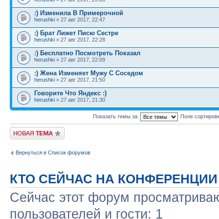
:) Изменила В Примерочной
herushki
» 27 авг 2017, 22:47
:) Брат Лижет Писю Сестре
herushki
» 27 авг 2017, 22:28
:) Бесплатно Посмотреть Показал
herushki
» 27 авг 2017, 22:09
:) Жена Изменяет Мужу С Соседом
herushki
» 27 авг 2017, 21:50
Говорите Что Яндекс :)
herushki
» 27 авг 2017, 21:30
Показать темы за:
Поле сортиров
Новая тема
Вернуться в Список форумов
КТО СЕЙЧАС НА КОНФЕРЕНЦИИ
Сейчас этот форум просматриваю
пользователей и гости: 1