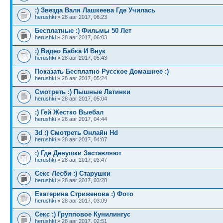
:) Звезда Валя Лашкеева Где Училась
herushki
» 28 авг 2017, 06:23
Бесплатные :) Фильмы 50 Лет
herushki
» 28 авг 2017, 06:03
:) Видео Бабка И Внук
herushki
» 28 авг 2017, 05:43
Показать Бесплатно Русское Домашнее :)
herushki
» 28 авг 2017, 05:24
Смотреть :) Пышные Латинки
herushki
» 28 авг 2017, 05:04
:) Гей Жестко Выебал
herushki
» 28 авг 2017, 04:44
3d :) Смотреть Онлайн Hd
herushki
» 28 авг 2017, 04:07
:) Где Девушки Заставляют
herushki
» 28 авг 2017, 03:47
Секс Лесби :) Старушки
herushki
» 28 авг 2017, 03:28
Екатерина Стриженова :) Фото
herushki
» 28 авг 2017, 03:09
Секс :) Групповое Кунилингус
herushki
» 28 авг 2017, 02:51