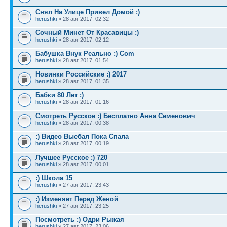
Снял На Улице Привел Домой :)
herushki
» 28 авг 2017, 02:32
Сочный Минет От Красавицы :)
herushki
» 28 авг 2017, 02:12
Бабушка Внук Реально :) Com
herushki
» 28 авг 2017, 01:54
Новинки Российские :) 2017
herushki
» 28 авг 2017, 01:35
Бабки 80 Лет :)
herushki
» 28 авг 2017, 01:16
Смотреть Русское :) Бесплатно Анна Семенович
herushki
» 28 авг 2017, 00:38
:) Видео Выебал Пока Спала
herushki
» 28 авг 2017, 00:19
Лучшее Русское :) 720
herushki
» 28 авг 2017, 00:01
:) Школа 15
herushki
» 27 авг 2017, 23:43
:) Изменяет Перед Женой
herushki
» 27 авг 2017, 23:25
Посмотреть :) Одри Рыжая
herushki
» 27 авг 2017, 23:06