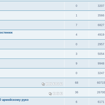
0
3207
1
3566
7
6827
Костенюк
4
4919
0
2957
3
5054
9
9948
0
3247
68
6071
1
2
3
4
5
36
2670
1
2
3
армейскому руко
6
6171