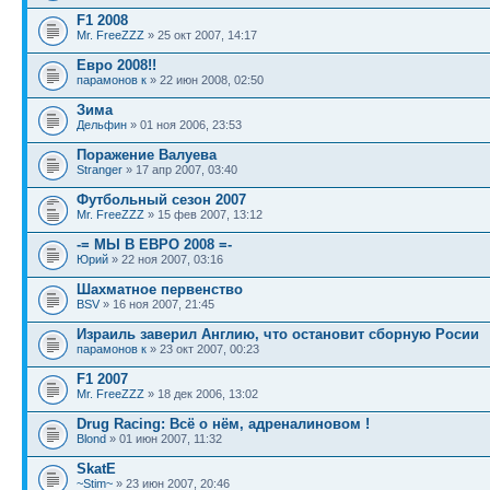
F1 2008
Mr. FreeZZZ
» 25 окт 2007, 14:17
Евро 2008!!
парамонов к
» 22 июн 2008, 02:50
Зима
Дельфин
» 01 ноя 2006, 23:53
Поражение Валуева
Stranger
» 17 апр 2007, 03:40
Футбольный сезон 2007
Mr. FreeZZZ
» 15 фев 2007, 13:12
-= МЫ В ЕВРО 2008 =-
Юрий
» 22 ноя 2007, 03:16
Шахматное первенство
BSV
» 16 ноя 2007, 21:45
Израиль заверил Англию, что остановит сборную Росии
парамонов к
» 23 окт 2007, 00:23
F1 2007
Mr. FreeZZZ
» 18 дек 2006, 13:02
Drug Racing: Всё о нём, адреналиновом !
Blond
» 01 июн 2007, 11:32
SkatE
~Stim~
» 23 июн 2007, 20:46