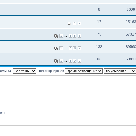
8
8608
17
1516
1
2
75
5731
...
1
4
5
6
132
8956
...
1
7
8
9
86
6092
...
1
4
5
6
темы за:
Поле сортировки
и: 1