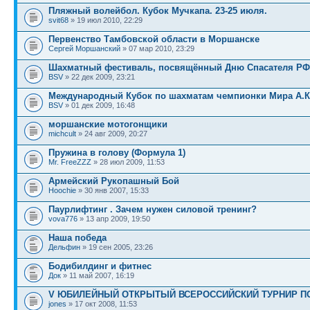
Пляжный волейбол. Кубок Мучкапа. 23-25 июля.
svit68
» 19 июл 2010, 22:29
Первенство Тамбовской области в Моршанске
Сергей Моршанский
» 07 мар 2010, 23:29
Шахматный фестиваль, посвящённый Дню Спасателя РФ
BSV
» 22 дек 2009, 23:21
Международный Кубок по шахматам чемпионки Мира А.
BSV
» 01 дек 2009, 16:48
моршанские мотогонщики
michcult
» 24 авг 2009, 20:27
Пружина в голову (Формула 1)
Mr. FreeZZZ
» 28 июл 2009, 11:53
Армейский Рукопашный Бой
Hoochie
» 30 янв 2007, 15:33
Паурлифтинг . Зачем нужен силовой тренинг?
vova776
» 13 апр 2009, 19:50
Наша победа
Дельфин
» 19 сен 2005, 23:26
Бодибилдинг и фитнес
Док
» 11 май 2007, 16:19
V ЮБИЛЕЙНЫЙ ОТКРЫТЫЙ ВСЕРОССИЙСКИЙ ТУРНИР ПО 
jones
» 17 окт 2008, 11:53