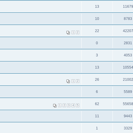
13
1167
10
8783
22
4220
1
2
0
2831
3
4053
13
1055
26
2100
1
2
6
5589
62
5565
1
2
3
4
5
11
9443
1
3329