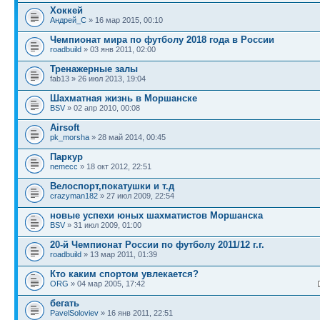
Хоккей
Андрей_С
» 16 мар 2015, 00:10
Чемпионат мира по футболу 2018 года в России
roadbuild
» 03 янв 2011, 02:00
Тренажерные залы
fab13 » 26 июл 2013, 19:04
Шахматная жизнь в Моршанске
BSV
» 02 апр 2010, 00:08
Airsoft
pk_morsha
» 28 май 2014, 00:45
Паркур
nemecc
» 18 окт 2012, 22:51
Велоспорт,покатушки и т.д
crazyman182
» 27 июл 2009, 22:54
новые успехи юных шахматистов Моршанска
BSV
» 31 июл 2009, 01:00
20-й Чемпионат России по футболу 2011/12 г.г.
roadbuild
» 13 мар 2011, 01:39
Кто каким спортом увлекается?
ORG
» 04 мар 2005, 17:42
бегать
PavelSoloviev
» 16 янв 2011, 22:51