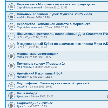
Первенство г.Моршанск по шахматам среди детей.
Сергей Моршанский
» 24 сен 2010, 22:58
Пляжный волейбол. Кубок Мучкапа. 23-25 июля.
svit68
» 19 июл 2010, 22:29
Первенство Тамбовской области в Моршанске
Сергей Моршанский
» 07 мар 2010, 23:29
Шахматный фестиваль, посвящённый Дню Спасателя РФ
BSV
» 22 дек 2009, 23:21
Международный Кубок по шахматам чемпионки Мира А.
BSV
» 01 дек 2009, 16:48
моршанские мотогонщики
michcult
» 24 авг 2009, 20:27
Пружина в голову (Формула 1)
Mr. FreeZZZ
» 28 июл 2009, 11:53
Армейский Рукопашный Бой
Hoochie
» 30 янв 2007, 15:33
Паурлифтинг . Зачем нужен силовой тренинг?
vova776
» 13 апр 2009, 19:50
Наша победа
Дельфин
» 19 сен 2005, 23:26
Бодибилдинг и фитнес
Док
» 11 май 2007, 16:19