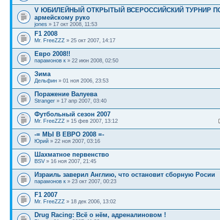
V ЮБИЛЕЙНЫЙ ОТКРЫТЫЙ ВСЕРОССИЙСКИЙ ТУРНИР П
армейскому руко
jones
» 17 окт 2008, 11:53
F1 2008
Mr. FreeZZZ
» 25 окт 2007, 14:17
Евро 2008!!
парамонов к
» 22 июн 2008, 02:50
Зима
Дельфин
» 01 ноя 2006, 23:53
Поражение Валуева
Stranger
» 17 апр 2007, 03:40
Футбольный сезон 2007
Mr. FreeZZZ
» 15 фев 2007, 13:12
-= МЫ В ЕВРО 2008 =-
Юрий
» 22 ноя 2007, 03:16
Шахматное первенство
BSV
» 16 ноя 2007, 21:45
Израиль заверил Англию, что остановит сборную Росии
парамонов к
» 23 окт 2007, 00:23
F1 2007
Mr. FreeZZZ
» 18 дек 2006, 13:02
Drug Racing: Всё о нём, адреналиновом !