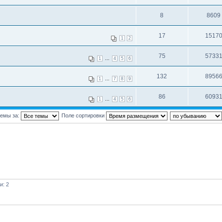
8
8609
17
1517
1
2
75
5733
...
1
4
5
6
132
8956
...
1
7
8
9
86
6093
...
1
4
5
6
темы за:
Поле сортировки
и: 2