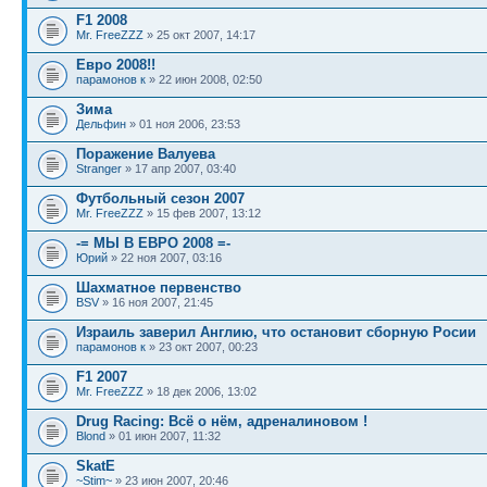
F1 2008
Mr. FreeZZZ
» 25 окт 2007, 14:17
Евро 2008!!
парамонов к
» 22 июн 2008, 02:50
Зима
Дельфин
» 01 ноя 2006, 23:53
Поражение Валуева
Stranger
» 17 апр 2007, 03:40
Футбольный сезон 2007
Mr. FreeZZZ
» 15 фев 2007, 13:12
-= МЫ В ЕВРО 2008 =-
Юрий
» 22 ноя 2007, 03:16
Шахматное первенство
BSV
» 16 ноя 2007, 21:45
Израиль заверил Англию, что остановит сборную Росии
парамонов к
» 23 окт 2007, 00:23
F1 2007
Mr. FreeZZZ
» 18 дек 2006, 13:02
Drug Racing: Всё о нём, адреналиновом !
Blond
» 01 июн 2007, 11:32
SkatE
~Stim~
» 23 июн 2007, 20:46