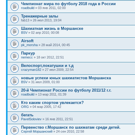
Чемпионат мира по футболу 2018 года в России
roadbuild
» 03 янв 2011, 02:00
Тренажерные залы
fab13 » 26 июл 2013, 19:04
Шахматная жизнь в Моршанске
BSV
» 02 апр 2010, 00:08
Airsoft
pk_morsha
» 28 май 2014, 00:45
Паркур
nemecc
» 18 окт 2012, 22:51
Велоспорт,покатушки и т.д
crazyman182
» 27 июл 2009, 22:54
новые успехи юных шахматистов Моршанска
BSV
» 31 июл 2009, 01:00
20-й Чемпионат России по футболу 2011/12 г.г.
roadbuild
» 13 мар 2011, 01:39
Кто каким спортом увлекается?
ORG
» 04 мар 2005, 17:42
бегать
PavelSoloviev
» 16 янв 2011, 22:51
Первенство г.Моршанск по шахматам среди детей.
Сергей Моршанский
» 24 сен 2010, 22:58