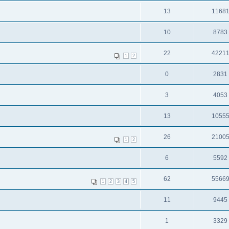
13
1168
10
8783
22
4221
1
2
0
2831
3
4053
13
1055
26
2100
1
2
6
5592
62
5566
1
2
3
4
5
11
9445
1
3329