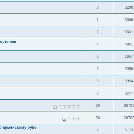
0
3208
1
3566
7
6831
Костенюк
4
4921
0
2957
3
5056
9
9954
0
3247
68
6072
1
2
3
4
5
36
2670
1
2
3
армейскому руко
6
6173