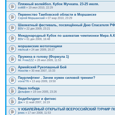
Пляжный волейбол. Кубок Мучкапа. 23-25 июля.
svit68
» 19 июл 2010, 22:29
Первенство Тамбовской области в Моршанске
Сергей Моршанский
» 07 мар 2010, 23:29
Шахматный фестиваль, посвящённый Дню Спасателя РФ
BSV
» 22 дек 2009, 23:21
Международный Кубок по шахматам чемпионки Мира А.
BSV
» 01 дек 2009, 16:48
моршанские мотогонщики
michcult
» 24 авг 2009, 20:27
Пружина в голову (Формула 1)
Mr. FreeZZZ
» 28 июл 2009, 11:53
Армейский Рукопашный Бой
Hoochie
» 30 янв 2007, 15:33
Паурлифтинг . Зачем нужен силовой тренинг?
vova776
» 13 апр 2009, 19:50
Наша победа
Дельфин
» 19 сен 2005, 23:26
Бодибилдинг и фитнес
Док
» 11 май 2007, 16:19
V ЮБИЛЕЙНЫЙ ОТКРЫТЫЙ ВСЕРОССИЙСКИЙ ТУРНИР ПО 
jones
» 17 окт 2008, 11:53