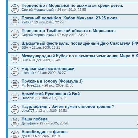
Первенство г.Моршанск по шахматам среди детей.
Сергей Моршанский
» 24 сен 2010, 22:58
Пляжный волейбол. Кубок Мучкапа. 23-25 июля.
svit68
» 19 июл 2010, 22:29
Первенство Тамбовской области в Моршанске
Сергей Моршанский
» 07 мар 2010, 23:29
Шахматный фестиваль, посвящённый Дню Спасателя РФ
BSV
» 22 дек 2009, 23:21
Международный Кубок по шахматам чемпионки Мира А.
BSV
» 01 дек 2009, 16:48
моршанские мотогонщики
michcult
» 24 авг 2009, 20:27
Пружина в голову (Формула 1)
Mr. FreeZZZ
» 28 июл 2009, 11:53
Армейский Рукопашный Бой
Hoochie
» 30 янв 2007, 15:33
Паурлифтинг . Зачем нужен силовой тренинг?
vova776
» 13 апр 2009, 19:50
Наша победа
Дельфин
» 19 сен 2005, 23:26
Бодибилдинг и фитнес
Док
» 11 май 2007, 16:19