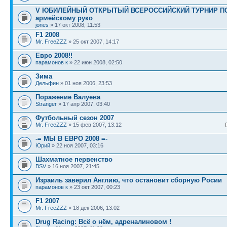
V ЮБИЛЕЙНЫЙ ОТКРЫТЫЙ ВСЕРОССИЙСКИЙ ТУРНИР П
армейскому руко
jones
» 17 окт 2008, 11:53
F1 2008
Mr. FreeZZZ
» 25 окт 2007, 14:17
Евро 2008!!
парамонов к
» 22 июн 2008, 02:50
Зима
Дельфин
» 01 ноя 2006, 23:53
Поражение Валуева
Stranger
» 17 апр 2007, 03:40
Футбольный сезон 2007
Mr. FreeZZZ
» 15 фев 2007, 13:12
-= МЫ В ЕВРО 2008 =-
Юрий
» 22 ноя 2007, 03:16
Шахматное первенство
BSV
» 16 ноя 2007, 21:45
Израиль заверил Англию, что остановит сборную Росии
парамонов к
» 23 окт 2007, 00:23
F1 2007
Mr. FreeZZZ
» 18 дек 2006, 13:02
Drug Racing: Всё о нём, адреналиновом !