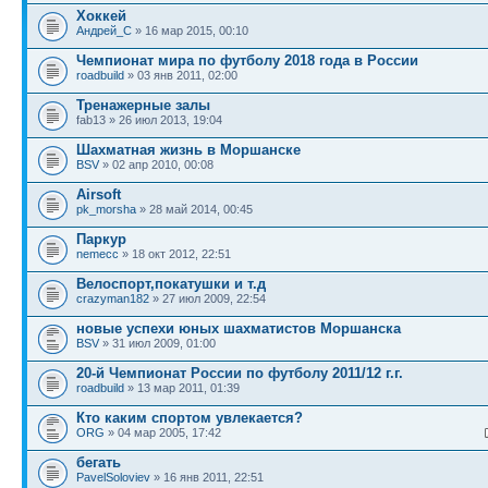
Хоккей
Андрей_С
» 16 мар 2015, 00:10
Чемпионат мира по футболу 2018 года в России
roadbuild
» 03 янв 2011, 02:00
Тренажерные залы
fab13 » 26 июл 2013, 19:04
Шахматная жизнь в Моршанске
BSV
» 02 апр 2010, 00:08
Airsoft
pk_morsha
» 28 май 2014, 00:45
Паркур
nemecc
» 18 окт 2012, 22:51
Велоспорт,покатушки и т.д
crazyman182
» 27 июл 2009, 22:54
новые успехи юных шахматистов Моршанска
BSV
» 31 июл 2009, 01:00
20-й Чемпионат России по футболу 2011/12 г.г.
roadbuild
» 13 мар 2011, 01:39
Кто каким спортом увлекается?
ORG
» 04 мар 2005, 17:42
бегать
PavelSoloviev
» 16 янв 2011, 22:51