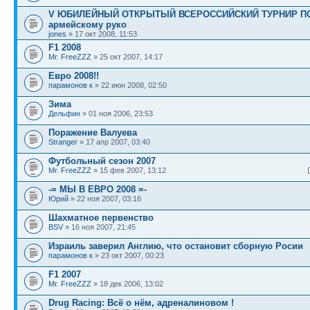
V ЮБИЛЕЙНЫЙ ОТКРЫТЫЙ ВСЕРОССИЙСКИЙ ТУРНИР П
армейскому руко
jones
» 17 окт 2008, 11:53
F1 2008
Mr. FreeZZZ
» 25 окт 2007, 14:17
Евро 2008!!
парамонов к
» 22 июн 2008, 02:50
Зима
Дельфин
» 01 ноя 2006, 23:53
Поражение Валуева
Stranger
» 17 апр 2007, 03:40
Футбольный сезон 2007
Mr. FreeZZZ
» 15 фев 2007, 13:12
-= МЫ В ЕВРО 2008 =-
Юрий
» 22 ноя 2007, 03:16
Шахматное первенство
BSV
» 16 ноя 2007, 21:45
Израиль заверил Англию, что остановит сборную Росии
парамонов к
» 23 окт 2007, 00:23
F1 2007
Mr. FreeZZZ
» 18 дек 2006, 13:02
Drug Racing: Всё о нём, адреналиновом !