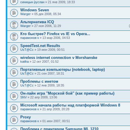
синицын руслан
» 21 янв 2009, 18:33
Windows Seven
Warger
» 05 дек 2008, 05:34
Альтернатива ICQ
Warger
» 27 ноя 2006, 11:29
Кто быстрее? Firefox vs IE vs Opera...
парамонов к
» 13 мар 2006, 04:53
SpeedTest.net Results
UsT@Cc
» 19 июн 2009, 00:51
wireless internet connection v Morshanske
katiha
» 12 окт 2007, 01:52
Портативные компьютеры (notebook, laptop)
UsT@Cc
» 21 сен 2007, 18:31
Проблемы с инетом
UsT@Cc
» 12 янв 2009, 18:35
Он-лайн игра "Морской бой" (как пример работы)
SNV
» 22 апр 2009, 13:06
Microsoft начала работы над платформой Windows 8
парамонов к
» 21 апр 2009, 20:28
Proxy
парамонов к
» 01 июн 2007, 00:51
Проблема с принтером Samsung ML 1210