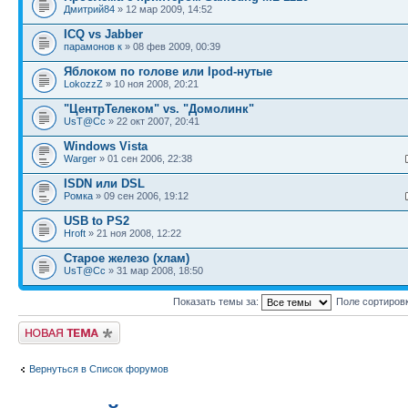
Дмитрий84
» 12 мар 2009, 14:52
ICQ vs Jabber
парамонов к
» 08 фев 2009, 00:39
Яблоком по голове или Ipod-нутые
LokozzZ
» 10 ноя 2008, 20:21
"ЦентрТелеком" vs. "Домолинк"
UsT@Cc
» 22 окт 2007, 20:41
Windows Vista
Warger
» 01 сен 2006, 22:38
ISDN или DSL
Ромка
» 09 сен 2006, 19:12
USB to PS2
Hroft
» 21 ноя 2008, 12:22
Старое железо (хлам)
UsT@Cc
» 31 мар 2008, 18:50
Показать темы за:
Поле сортиров
Новая тема
Вернуться в Список форумов