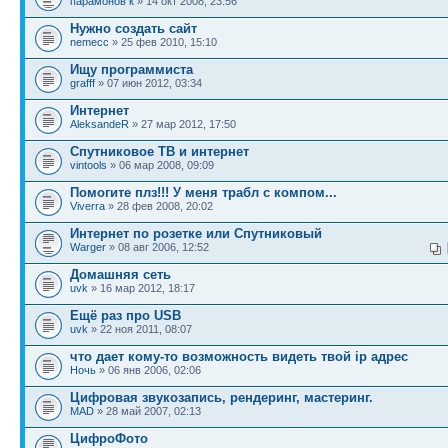
парамонов к
» 14 окт 2008, 23:56
Нужно создать сайт
nemecc
» 25 фев 2010, 15:10
Ищу программиста
grafff
» 07 июн 2012, 03:34
Интернет
AleksandeR
» 27 мар 2012, 17:50
Спутниковое ТВ и интернет
vintools
» 06 мар 2008, 09:09
Помогите плз!!! У меня трабл с компом...
Viverra
» 28 фев 2008, 20:02
Интернет по розетке или Спутниковый
Warger
» 08 авг 2006, 12:52
Домашняя сеть
uvk
» 16 мар 2012, 18:17
Ещё раз про USB
uvk
» 22 ноя 2011, 08:07
что дает кому-то возможность видеть твой ip адрес
Ночь
» 06 янв 2006, 02:06
Цифровая звукозапись, рендеринг, мастеринг.
MAD
» 28 май 2007, 02:13
ЦифроФото