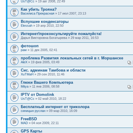
UsT@Cc
» 19 авг 2008, 22:49
Как убить Трояна?
Василиса Прекрасная
» 17 июл 2007, 23:13
Вспухшие конденсаторы
Elessah
» 19 апр 2010, 22:50
Интернет!проконсультируйте пожалуйста!
Дарья Викторовна Богатырева » 29 мар 2011, 16:53
фотошоп
рам
» 11 дек 2005, 02:41
проблема Развития локальных сетей в г. Моршанске
AleX
» 19 фев 2005, 03:49
Сис. админам Тамбова и области
XuTMaH
» 29 сен 2010, 11:46
Глюки Вашего Компьютера
Mitya
» 11 янв 2006, 08:58
IPTV от Domolink
UsT@Cc
» 02 май 2010, 18:22
Бесплатный интернет от триколора
синицын руслан
» 09 мар 2010, 16:09
FreeBSD
MAD
» 04 ноя 2009, 22:11
GPS Карты