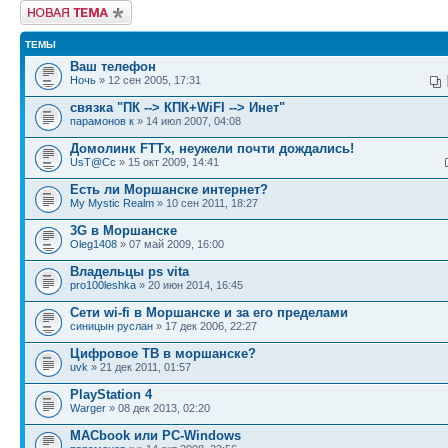
Новая тема
ТЕМЫ
Ваш телефон
Ночь
» 12 сен 2005, 17:31
связка "ПК --> КПК+WiFI --> Инет"
парамонов к
» 14 июл 2007, 04:08
Домолинк FTTx, неужели почти дождались!
UsT@Cc
» 15 окт 2009, 14:41
Есть ли Моршанске интернет?
My Mystic Realm
» 10 сен 2011, 18:27
3G в Моршанске
Oleg1408
» 07 май 2009, 16:00
Владельцы ps vita
pro100leshka
» 20 июн 2014, 16:45
Сети wi-fi в Моршанске и за его пределами
синицын руслан
» 17 дек 2006, 22:27
Цифровое ТВ в моршанске?
uvk
» 21 дек 2011, 01:57
PlayStation 4
Warger
» 08 дек 2013, 02:20
MACbook или PC-Windows