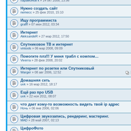
парамонов к
» 14 окт 2008, 23:56
Нужно создать сайт
nemecc
» 25 фев 2010, 15:10
Ищу программиста
grafff
» 07 июн 2012, 03:34
Интернет
AleksandeR
» 27 мар 2012, 17:50
Спутниковое ТВ и интернет
vintools
» 06 мар 2008, 09:09
Помогите плз!!! У меня трабл с компом...
Viverra
» 28 фев 2008, 20:02
Интернет по розетке или Спутниковый
Warger
» 08 авг 2006, 12:52
Домашняя сеть
uvk
» 16 мар 2012, 18:17
Ещё раз про USB
uvk
» 22 ноя 2011, 08:07
что дает кому-то возможность видеть твой ip адрес
Ночь
» 06 янв 2006, 02:06
Цифровая звукозапись, рендеринг, мастеринг.
MAD
» 28 май 2007, 02:13
ЦифроФото