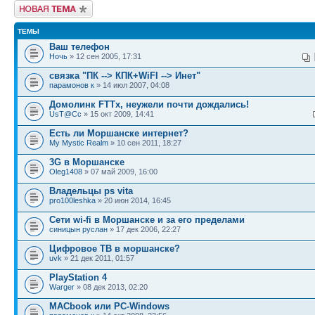
Новая тема
ТЕМЫ
Ваш телефон
Ночь
» 12 сен 2005, 17:31
связка "ПК --> КПК+WiFI --> Инет"
парамонов к
» 14 июл 2007, 04:08
Домолинк FTTx, неужели почти дождались!
UsT@Cc
» 15 окт 2009, 14:41
Есть ли Моршанске интернет?
My Mystic Realm
» 10 сен 2011, 18:27
3G в Моршанске
Oleg1408
» 07 май 2009, 16:00
Владельцы ps vita
pro100leshka
» 20 июн 2014, 16:45
Сети wi-fi в Моршанске и за его пределами
синицын руслан
» 17 дек 2006, 22:27
Цифровое ТВ в моршанске?
uvk
» 21 дек 2011, 01:57
PlayStation 4
Warger
» 08 дек 2013, 02:20
MACbook или PC-Windows