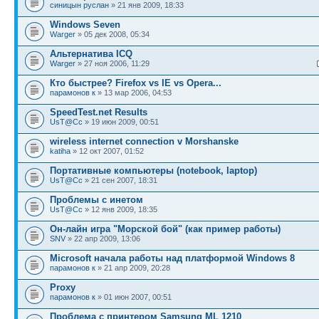
синицын руслан
» 21 янв 2009, 18:33
Windows Seven
Warger
» 05 дек 2008, 05:34
Альтернатива ICQ
Warger
» 27 ноя 2006, 11:29
Кто быстрее? Firefox vs IE vs Opera...
парамонов к
» 13 мар 2006, 04:53
SpeedTest.net Results
UsT@Cc
» 19 июн 2009, 00:51
wireless internet connection v Morshanske
katiha
» 12 окт 2007, 01:52
Портативные компьютеры (notebook, laptop)
UsT@Cc
» 21 сен 2007, 18:31
Проблемы с инетом
UsT@Cc
» 12 янв 2009, 18:35
Он-лайн игра "Морской бой" (как пример работы)
SNV
» 22 апр 2009, 13:06
Microsoft начала работы над платформой Windows 8
парамонов к
» 21 апр 2009, 20:28
Proxy
парамонов к
» 01 июн 2007, 00:51
Проблема с принтером Samsung ML 1210