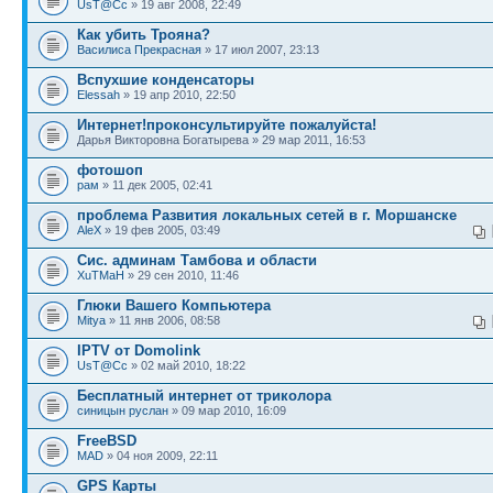
UsT@Cc
» 19 авг 2008, 22:49
Как убить Трояна?
Василиса Прекрасная
» 17 июл 2007, 23:13
Вспухшие конденсаторы
Elessah
» 19 апр 2010, 22:50
Интернет!проконсультируйте пожалуйста!
Дарья Викторовна Богатырева » 29 мар 2011, 16:53
фотошоп
рам
» 11 дек 2005, 02:41
проблема Развития локальных сетей в г. Моршанске
AleX
» 19 фев 2005, 03:49
Сис. админам Тамбова и области
XuTMaH
» 29 сен 2010, 11:46
Глюки Вашего Компьютера
Mitya
» 11 янв 2006, 08:58
IPTV от Domolink
UsT@Cc
» 02 май 2010, 18:22
Бесплатный интернет от триколора
синицын руслан
» 09 мар 2010, 16:09
FreeBSD
MAD
» 04 ноя 2009, 22:11
GPS Карты