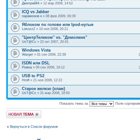
Дмитрий84
» 12 мар 2009, 14:52
ICQ vs Jabber
парамонов к
» 08 фев 2009, 00:39
Яблоком по голове или Ipod-нутые
LokozzZ
» 10 ноя 2008, 20:21
"ЦентрТелеком" vs. "Домолинк"
UsT@Cc
» 22 окт 2007, 20:41
Windows Vista
Warger
» 01 сен 2006, 22:38
ISDN или DSL
Ромка
» 09 сен 2006, 19:12
USB to PS2
Hroft
» 21 ноя 2008, 12:22
Старое железо (хлам)
UsT@Cc
» 31 мар 2008, 18:50
Показать темы за:
Поле сортиров
Новая тема
Вернуться в Список форумов