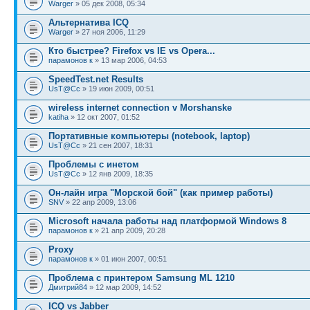
Warger
» 05 дек 2008, 05:34
Альтернатива ICQ
Warger
» 27 ноя 2006, 11:29
Кто быстрее? Firefox vs IE vs Opera...
парамонов к
» 13 мар 2006, 04:53
SpeedTest.net Results
UsT@Cc
» 19 июн 2009, 00:51
wireless internet connection v Morshanske
katiha
» 12 окт 2007, 01:52
Портативные компьютеры (notebook, laptop)
UsT@Cc
» 21 сен 2007, 18:31
Проблемы с инетом
UsT@Cc
» 12 янв 2009, 18:35
Он-лайн игра "Морской бой" (как пример работы)
SNV
» 22 апр 2009, 13:06
Microsoft начала работы над платформой Windows 8
парамонов к
» 21 апр 2009, 20:28
Proxy
парамонов к
» 01 июн 2007, 00:51
Проблема с принтером Samsung ML 1210
Дмитрий84
» 12 мар 2009, 14:52
ICQ vs Jabber