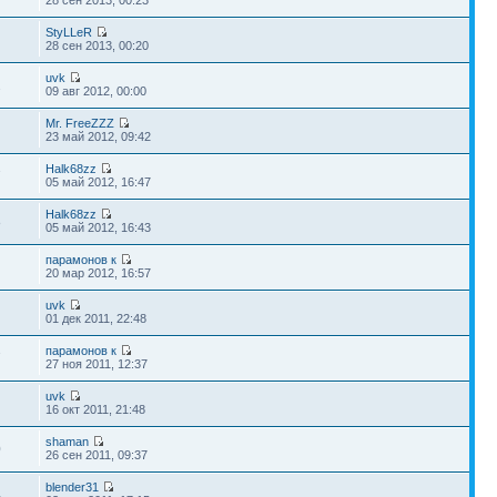
28 сен 2013, 00:23
StyLLeR
28 сен 2013, 00:20
uvk
2
09 авг 2012, 00:00
Mr. FreeZZZ
23 май 2012, 09:42
Halk68zz
7
05 май 2012, 16:47
Halk68zz
8
05 май 2012, 16:43
парамонов к
20 мар 2012, 16:57
uvk
01 дек 2011, 22:48
парамонов к
7
27 ноя 2011, 12:37
uvk
16 окт 2011, 21:48
shaman
0
26 сен 2011, 09:37
blender31
4