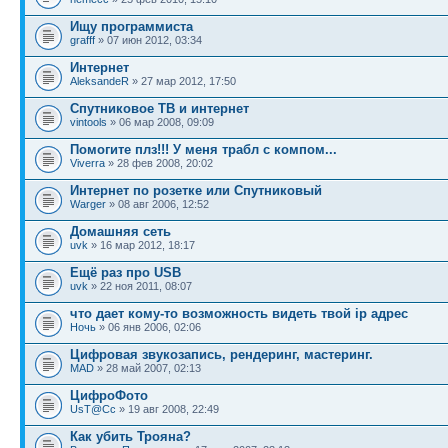
Ищу программиста
grafff
» 07 июн 2012, 03:34
Интернет
AleksandeR
» 27 мар 2012, 17:50
Спутниковое ТВ и интернет
vintools
» 06 мар 2008, 09:09
Помогите плз!!! У меня трабл с компом...
Viverra
» 28 фев 2008, 20:02
Интернет по розетке или Спутниковый
Warger
» 08 авг 2006, 12:52
Домашняя сеть
uvk
» 16 мар 2012, 18:17
Ещё раз про USB
uvk
» 22 ноя 2011, 08:07
что дает кому-то возможность видеть твой ip адрес
Ночь
» 06 янв 2006, 02:06
Цифровая звукозапись, рендеринг, мастеринг.
MAD
» 28 май 2007, 02:13
ЦифроФото
UsT@Cc
» 19 авг 2008, 22:49
Как убить Трояна?