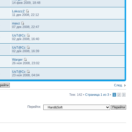
14 фев 2009, 18:48
LokozzZ
11 дек 2008, 22:12
mavz
6
07 дек 2008, 22:47
UsT@Cc
9
02 дек 2008, 16:40
UsT@Cc
6
02 дек 2008, 16:39
Warger
26 ноя 2008, 23:02
UsT@Cc
5
23 ноя 2008, 04:04
След.
Тем: 142 •
Страница
1
из
3
•
1
2
3
Перейти: