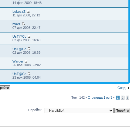
14 фев 2009, 18:48
LokozzZ
11 дек 2008, 22:12
mavz
6
07 дек 2008, 22:47
UsT@Cc
0
02 дек 2008, 16:40
UsT@Cc
2
02 дек 2008, 16:39
Warger
26 ноя 2008, 23:02
UsT@Cc
5
23 ноя 2008, 04:04
След.
Тем: 142 •
Страница
1
из
3
•
1
2
3
Перейти: