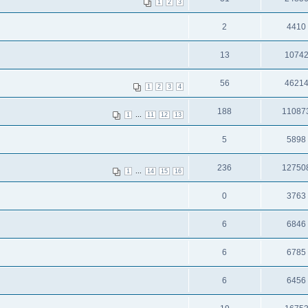
1
2
3
2
4410
13
1074
56
4621
1
2
3
4
188
11087
...
1
11
12
13
5
5898
236
12750
...
1
14
15
16
0
3763
6
6846
6
6785
6
6456