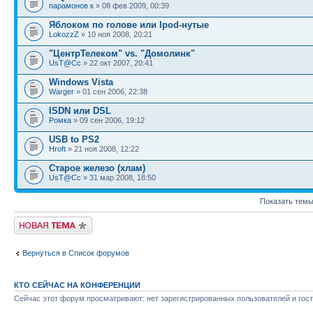
парамонов к
» 08 фев 2009, 00:39
Яблоком по голове или Ipod-нутые
LokozzZ
» 10 ноя 2008, 20:21
"ЦентрТелеком" vs. "Домолинк"
UsT@Cc
» 22 окт 2007, 20:41
Windows Vista
Warger
» 01 сен 2006, 22:38
ISDN или DSL
Ромка
» 09 сен 2006, 19:12
USB to PS2
Hroft
» 21 ноя 2008, 12:22
Старое железо (хлам)
UsT@Cc
» 31 мар 2008, 18:50
Показать темы
Новая тема
Вернуться в Список форумов
КТО СЕЙЧАС НА КОНФЕРЕНЦИИ
Сейчас этот форум просматривают: нет зарегистрированных пользователей и гост