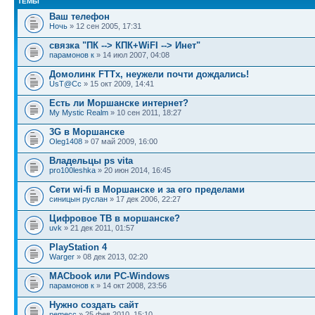
ТЕМЫ
Ваш телефон
Ночь
» 12 сен 2005, 17:31
связка "ПК --> КПК+WiFI --> Инет"
парамонов к
» 14 июл 2007, 04:08
Домолинк FTTx, неужели почти дождались!
UsT@Cc
» 15 окт 2009, 14:41
Есть ли Моршанске интернет?
My Mystic Realm
» 10 сен 2011, 18:27
3G в Моршанске
Oleg1408
» 07 май 2009, 16:00
Владельцы ps vita
pro100leshka
» 20 июн 2014, 16:45
Сети wi-fi в Моршанске и за его пределами
синицын руслан
» 17 дек 2006, 22:27
Цифровое ТВ в моршанске?
uvk
» 21 дек 2011, 01:57
PlayStation 4
Warger
» 08 дек 2013, 02:20
MACbook или PC-Windows
парамонов к
» 14 окт 2008, 23:56
Нужно создать сайт
nemecc
» 25 фев 2010, 15:10