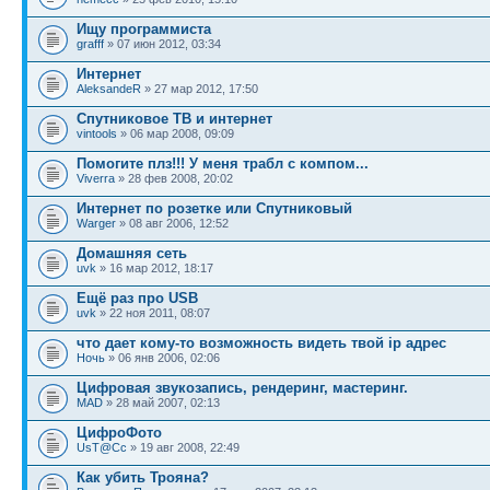
Ищу программиста
grafff
» 07 июн 2012, 03:34
Интернет
AleksandeR
» 27 мар 2012, 17:50
Спутниковое ТВ и интернет
vintools
» 06 мар 2008, 09:09
Помогите плз!!! У меня трабл с компом...
Viverra
» 28 фев 2008, 20:02
Интернет по розетке или Спутниковый
Warger
» 08 авг 2006, 12:52
Домашняя сеть
uvk
» 16 мар 2012, 18:17
Ещё раз про USB
uvk
» 22 ноя 2011, 08:07
что дает кому-то возможность видеть твой ip адрес
Ночь
» 06 янв 2006, 02:06
Цифровая звукозапись, рендеринг, мастеринг.
MAD
» 28 май 2007, 02:13
ЦифроФото
UsT@Cc
» 19 авг 2008, 22:49
Как убить Трояна?