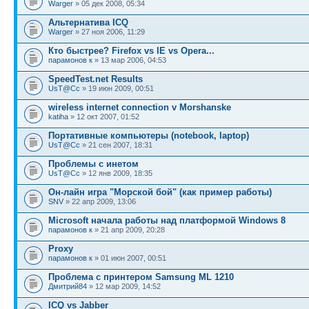
Warger
» 05 дек 2008, 05:34
Альтернатива ICQ
Warger
» 27 ноя 2006, 11:29
Кто быстрее? Firefox vs IE vs Opera...
парамонов к
» 13 мар 2006, 04:53
SpeedTest.net Results
UsT@Cc
» 19 июн 2009, 00:51
wireless internet connection v Morshanske
katiha
» 12 окт 2007, 01:52
Портативные компьютеры (notebook, laptop)
UsT@Cc
» 21 сен 2007, 18:31
Проблемы с инетом
UsT@Cc
» 12 янв 2009, 18:35
Он-лайн игра "Морской бой" (как пример работы)
SNV
» 22 апр 2009, 13:06
Microsoft начала работы над платформой Windows 8
парамонов к
» 21 апр 2009, 20:28
Proxy
парамонов к
» 01 июн 2007, 00:51
Проблема с принтером Samsung ML 1210
Дмитрий84
» 12 мар 2009, 14:52
ICQ vs Jabber