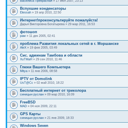
Василиса Прекрасная
» 17 июл 2007, 23:13
Вспухшие конденсаторы
Elessah
» 19 апр 2010, 22:50
Интернет!проконсультируйте пожалуйста!
Дарья Викторовна Богатырева » 29 мар 2011, 16:53
фотошоп
рам
» 11 дек 2005, 02:41
проблема Развития локальных сетей в г. Моршанске
AleX
» 19 фев 2005, 03:49
Сис. админам Тамбова и области
XuTMaH
» 29 сен 2010, 11:46
Глюки Вашего Компьютера
Mitya
» 11 янв 2006, 08:58
IPTV от Domolink
UsT@Cc
» 02 май 2010, 18:22
Бесплатный интернет от триколора
синицын руслан
» 09 мар 2010, 16:09
FreeBSD
MAD
» 04 ноя 2009, 22:11
GPS Карты
синицын руслан
» 21 янв 2009, 18:33
Windows Seven