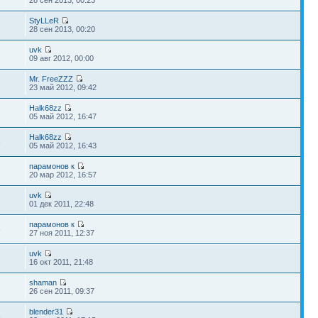
28 сен 2013, 00:23
StyLLeR
28 сен 2013, 00:20
uvk
2
09 авг 2012, 00:00
Mr. FreeZZZ
23 май 2012, 09:42
Halk68zz
7
05 май 2012, 16:47
Halk68zz
3
05 май 2012, 16:43
парамонов к
20 мар 2012, 16:57
uvk
01 дек 2011, 22:48
парамонов к
8
27 ноя 2011, 12:37
uvk
16 окт 2011, 21:48
shaman
2
26 сен 2011, 09:37
blender31
6