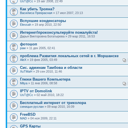
UsT@Cc
» 19 авг 2008, 22:49
Как убить Трояна?
Василиса Прекрасная
» 17 июл 2007, 23:13
Вспухшие конденсаторы
Elessah
» 19 апр 2010, 22:50
Интернет!проконсультируйте пожалуйста!
Дарья Викторовна Богатырева » 29 мар 2011, 16:53
фотошоп
рам
» 11 дек 2005, 02:41
проблема Развития локальных сетей в г. Моршанске
AleX
» 19 фев 2005, 03:49
Сис. админам Тамбова и области
XuTMaH
» 29 сен 2010, 11:46
Глюки Вашего Компьютера
Mitya
» 11 янв 2006, 08:58
IPTV от Domolink
UsT@Cc
» 02 май 2010, 18:22
Бесплатный интернет от триколора
синицын руслан
» 09 мар 2010, 16:09
FreeBSD
MAD
» 04 ноя 2009, 22:11
GPS Карты