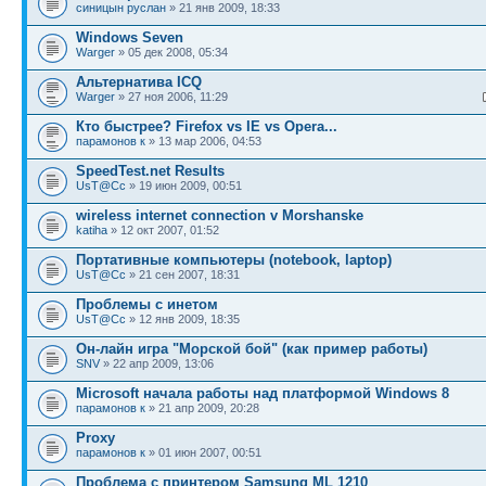
синицын руслан
» 21 янв 2009, 18:33
Windows Seven
Warger
» 05 дек 2008, 05:34
Альтернатива ICQ
Warger
» 27 ноя 2006, 11:29
Кто быстрее? Firefox vs IE vs Opera...
парамонов к
» 13 мар 2006, 04:53
SpeedTest.net Results
UsT@Cc
» 19 июн 2009, 00:51
wireless internet connection v Morshanske
katiha
» 12 окт 2007, 01:52
Портативные компьютеры (notebook, laptop)
UsT@Cc
» 21 сен 2007, 18:31
Проблемы с инетом
UsT@Cc
» 12 янв 2009, 18:35
Он-лайн игра "Морской бой" (как пример работы)
SNV
» 22 апр 2009, 13:06
Microsoft начала работы над платформой Windows 8
парамонов к
» 21 апр 2009, 20:28
Proxy
парамонов к
» 01 июн 2007, 00:51
Проблема с принтером Samsung ML 1210