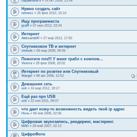
парамонов к
» 14 окт 2008, 23:56
Нужно создать сайт
nemecc
» 25 фев 2010, 15:10
Ищу программиста
grafff
» 07 июн 2012, 03:34
Интернет
AleksandeR
» 27 мар 2012, 17:50
Спутниковое ТВ и интернет
vintools
» 06 мар 2008, 09:09
Помогите плз!!! У меня трабл с компом...
Viverra
» 28 фев 2008, 20:02
Интернет по розетке или Спутниковый
Warger
» 08 авг 2006, 12:52
Домашняя сеть
uvk
» 16 мар 2012, 18:17
Ещё раз про USB
uvk
» 22 ноя 2011, 08:07
что дает кому-то возможность видеть твой ip адрес
Ночь
» 06 янв 2006, 02:06
Цифровая звукозапись, рендеринг, мастеринг.
MAD
» 28 май 2007, 02:13
ЦифроФото