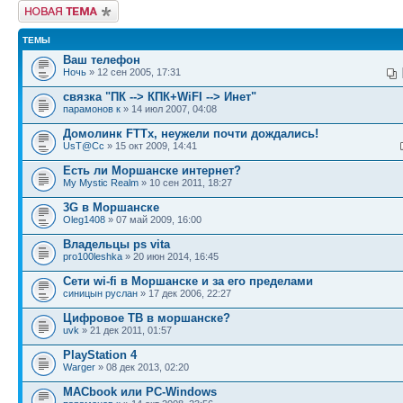
Новая тема
ТЕМЫ
Ваш телефон
Ночь
» 12 сен 2005, 17:31
связка "ПК --> КПК+WiFI --> Инет"
парамонов к
» 14 июл 2007, 04:08
Домолинк FTTx, неужели почти дождались!
UsT@Cc
» 15 окт 2009, 14:41
Есть ли Моршанске интернет?
My Mystic Realm
» 10 сен 2011, 18:27
3G в Моршанске
Oleg1408
» 07 май 2009, 16:00
Владельцы ps vita
pro100leshka
» 20 июн 2014, 16:45
Сети wi-fi в Моршанске и за его пределами
синицын руслан
» 17 дек 2006, 22:27
Цифровое ТВ в моршанске?
uvk
» 21 дек 2011, 01:57
PlayStation 4
Warger
» 08 дек 2013, 02:20
MACbook или PC-Windows