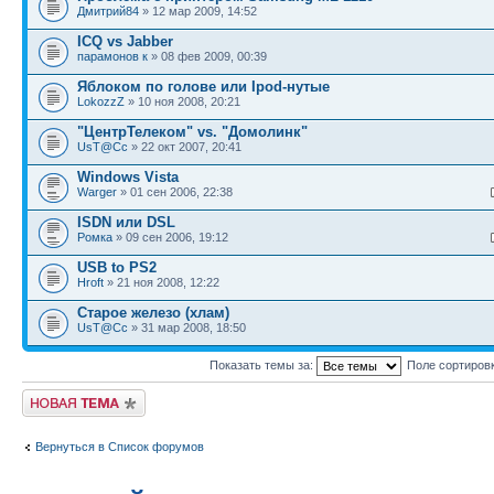
Дмитрий84
» 12 мар 2009, 14:52
ICQ vs Jabber
парамонов к
» 08 фев 2009, 00:39
Яблоком по голове или Ipod-нутые
LokozzZ
» 10 ноя 2008, 20:21
"ЦентрТелеком" vs. "Домолинк"
UsT@Cc
» 22 окт 2007, 20:41
Windows Vista
Warger
» 01 сен 2006, 22:38
ISDN или DSL
Ромка
» 09 сен 2006, 19:12
USB to PS2
Hroft
» 21 ноя 2008, 12:22
Старое железо (хлам)
UsT@Cc
» 31 мар 2008, 18:50
Показать темы за:
Поле сортиров
Новая тема
Вернуться в Список форумов