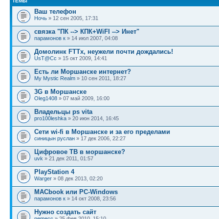
ТЕМЫ
Ваш телефон
Ночь
» 12 сен 2005, 17:31
связка "ПК --> КПК+WiFI --> Инет"
парамонов к
» 14 июл 2007, 04:08
Домолинк FTTx, неужели почти дождались!
UsT@Cc
» 15 окт 2009, 14:41
Есть ли Моршанске интернет?
My Mystic Realm
» 10 сен 2011, 18:27
3G в Моршанске
Oleg1408
» 07 май 2009, 16:00
Владельцы ps vita
pro100leshka
» 20 июн 2014, 16:45
Сети wi-fi в Моршанске и за его пределами
синицын руслан
» 17 дек 2006, 22:27
Цифровое ТВ в моршанске?
uvk
» 21 дек 2011, 01:57
PlayStation 4
Warger
» 08 дек 2013, 02:20
MACbook или PC-Windows
парамонов к
» 14 окт 2008, 23:56
Нужно создать сайт
nemecc
» 25 фев 2010, 15:10