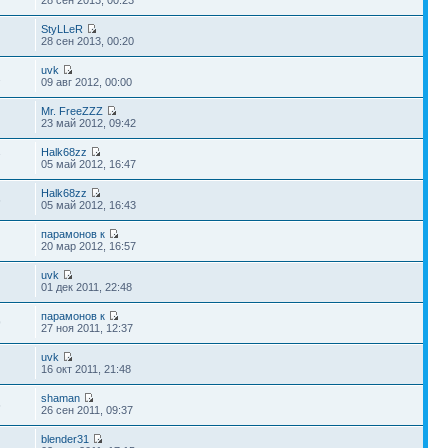
28 сен 2013, 00:23
StyLLeR
28 сен 2013, 00:20
uvk
2
09 авг 2012, 00:00
Mr. FreeZZZ
23 май 2012, 09:42
Halk68zz
7
05 май 2012, 16:47
Halk68zz
6
05 май 2012, 16:43
парамонов к
20 мар 2012, 16:57
uvk
01 дек 2011, 22:48
парамонов к
9
27 ноя 2011, 12:37
uvk
16 окт 2011, 21:48
shaman
6
26 сен 2011, 09:37
blender31
1