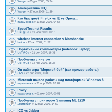
Warger
» 05 дек 2008, 05:34
Альтернатива ICQ
Warger
» 27 ноя 2006, 11:29
Кто быстрее? Firefox vs IE vs Opera...
парамонов к
» 13 мар 2006, 04:53
SpeedTest.net Results
UsT@Cc
» 19 июн 2009, 00:51
wireless internet connection v Morshanske
katiha
» 12 окт 2007, 01:52
Портативные компьютеры (notebook, laptop)
UsT@Cc
» 21 сен 2007, 18:31
Проблемы с инетом
UsT@Cc
» 12 янв 2009, 18:35
Он-лайн игра "Морской бой" (как пример работы)
SNV
» 22 апр 2009, 13:06
Microsoft начала работы над платформой Windows 8
парамонов к
» 21 апр 2009, 20:28
Proxy
парамонов к
» 01 июн 2007, 00:51
Проблема с принтером Samsung ML 1210
Дмитрий84
» 12 мар 2009, 14:52
ICQ vs Jabber