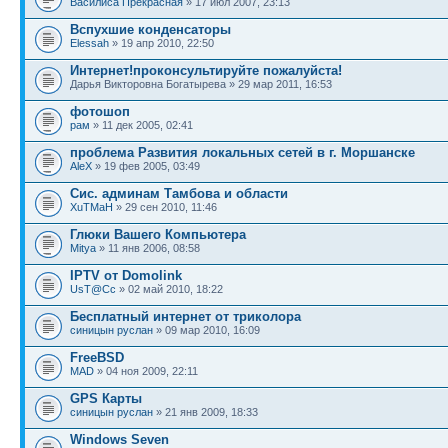
Василиса Прекрасная
» 17 июл 2007, 23:13
Вспухшие конденсаторы
Elessah
» 19 апр 2010, 22:50
Интернет!проконсультируйте пожалуйста!
Дарья Викторовна Богатырева » 29 мар 2011, 16:53
фотошоп
рам
» 11 дек 2005, 02:41
проблема Развития локальных сетей в г. Моршанске
AleX
» 19 фев 2005, 03:49
Сис. админам Тамбова и области
XuTMaH
» 29 сен 2010, 11:46
Глюки Вашего Компьютера
Mitya
» 11 янв 2006, 08:58
IPTV от Domolink
UsT@Cc
» 02 май 2010, 18:22
Бесплатный интернет от триколора
синицын руслан
» 09 мар 2010, 16:09
FreeBSD
MAD
» 04 ноя 2009, 22:11
GPS Карты
синицын руслан
» 21 янв 2009, 18:33
Windows Seven