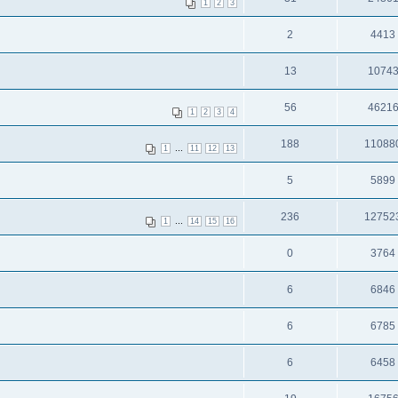
1
2
3
2
4413
13
1074
56
4621
1
2
3
4
188
11088
...
1
11
12
13
5
5899
236
12752
...
1
14
15
16
0
3764
6
6846
6
6785
6
6458