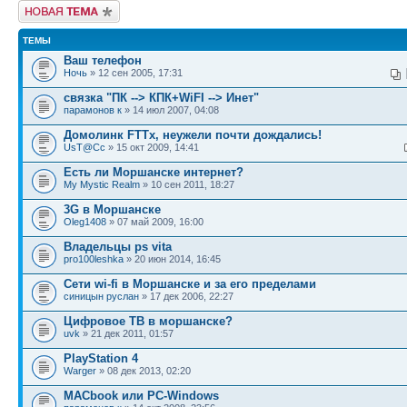
Новая тема
ТЕМЫ
Ваш телефон
Ночь
» 12 сен 2005, 17:31
связка "ПК --> КПК+WiFI --> Инет"
парамонов к
» 14 июл 2007, 04:08
Домолинк FTTx, неужели почти дождались!
UsT@Cc
» 15 окт 2009, 14:41
Есть ли Моршанске интернет?
My Mystic Realm
» 10 сен 2011, 18:27
3G в Моршанске
Oleg1408
» 07 май 2009, 16:00
Владельцы ps vita
pro100leshka
» 20 июн 2014, 16:45
Сети wi-fi в Моршанске и за его пределами
синицын руслан
» 17 дек 2006, 22:27
Цифровое ТВ в моршанске?
uvk
» 21 дек 2011, 01:57
PlayStation 4
Warger
» 08 дек 2013, 02:20
MACbook или PC-Windows