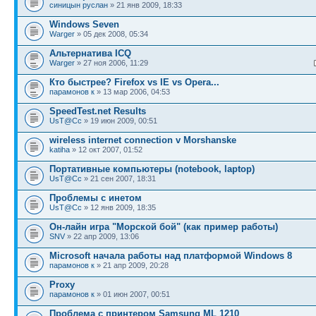
синицын руслан
» 21 янв 2009, 18:33
Windows Seven
Warger
» 05 дек 2008, 05:34
Альтернатива ICQ
Warger
» 27 ноя 2006, 11:29
Кто быстрее? Firefox vs IE vs Opera...
парамонов к
» 13 мар 2006, 04:53
SpeedTest.net Results
UsT@Cc
» 19 июн 2009, 00:51
wireless internet connection v Morshanske
katiha
» 12 окт 2007, 01:52
Портативные компьютеры (notebook, laptop)
UsT@Cc
» 21 сен 2007, 18:31
Проблемы с инетом
UsT@Cc
» 12 янв 2009, 18:35
Он-лайн игра "Морской бой" (как пример работы)
SNV
» 22 апр 2009, 13:06
Microsoft начала работы над платформой Windows 8
парамонов к
» 21 апр 2009, 20:28
Proxy
парамонов к
» 01 июн 2007, 00:51
Проблема с принтером Samsung ML 1210