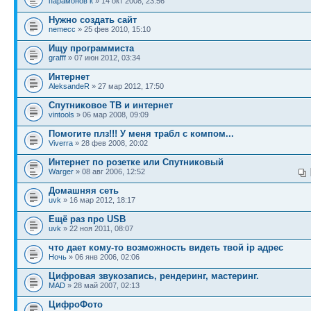
парамонов к
» 14 окт 2008, 23:56
Нужно создать сайт
nemecc
» 25 фев 2010, 15:10
Ищу программиста
grafff
» 07 июн 2012, 03:34
Интернет
AleksandeR
» 27 мар 2012, 17:50
Спутниковое ТВ и интернет
vintools
» 06 мар 2008, 09:09
Помогите плз!!! У меня трабл с компом...
Viverra
» 28 фев 2008, 20:02
Интернет по розетке или Спутниковый
Warger
» 08 авг 2006, 12:52
Домашняя сеть
uvk
» 16 мар 2012, 18:17
Ещё раз про USB
uvk
» 22 ноя 2011, 08:07
что дает кому-то возможность видеть твой ip адрес
Ночь
» 06 янв 2006, 02:06
Цифровая звукозапись, рендеринг, мастеринг.
MAD
» 28 май 2007, 02:13
ЦифроФото