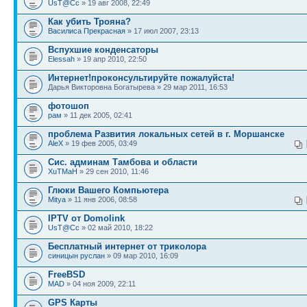
UsT@Cc
» 19 авг 2008, 22:49
Как убить Трояна?
Василиса Прекрасная
» 17 июл 2007, 23:13
Вспухшие конденсаторы
Elessah
» 19 апр 2010, 22:50
Интернет!проконсультируйте пожалуйста!
Дарья Викторовна Богатырева » 29 мар 2011, 16:53
фотошоп
рам
» 11 дек 2005, 02:41
проблема Развития локальных сетей в г. Моршанске
AleX
» 19 фев 2005, 03:49
Сис. админам Тамбова и области
XuTMaH
» 29 сен 2010, 11:46
Глюки Вашего Компьютера
Mitya
» 11 янв 2006, 08:58
IPTV от Domolink
UsT@Cc
» 02 май 2010, 18:22
Бесплатный интернет от триколора
синицын руслан
» 09 мар 2010, 16:09
FreeBSD
MAD
» 04 ноя 2009, 22:11
GPS Карты