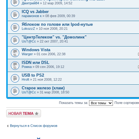
Дмитрий84
» 12 мар 2009, 14:52
ICQ vs Jabber
парамонов к
» 08 фев 2009, 00:39
Яблоком по голове или Ipod-нутые
LokozzZ
» 10 ноя 2008, 20:21
"ЦентрТелеком" vs. "Домолинк"
UsT@Cc
» 22 окт 2007, 20:41
Windows Vista
Warger
» 01 сен 2006, 22:38
ISDN или DSL
Ромка
» 09 сен 2006, 19:12
USB to PS2
Hroft
» 21 ноя 2008, 12:22
Старое железо (хлам)
UsT@Cc
» 31 мар 2008, 18:50
Показать темы за:
Поле сортиров
Новая тема
Вернуться в Список форумов