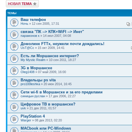
Новая тема
ТЕМЫ
Ваш телефон
Ночь
» 12 сен 2005, 17:31
связка "ПК --> КПК+WiFI --> Инет"
парамонов к
» 14 июл 2007, 04:08
Домолинк FTTx, неужели почти дождались!
UsT@Cc
» 15 окт 2009, 14:41
Есть ли Моршанске интернет?
My Mystic Realm
» 10 сен 2011, 18:27
3G в Моршанске
Oleg1408
» 07 май 2009, 16:00
Владельцы ps vita
pro100leshka
» 20 июн 2014, 16:45
Сети wi-fi в Моршанске и за его пределами
синицын руслан
» 17 дек 2006, 22:27
Цифровое ТВ в моршанске?
uvk
» 21 дек 2011, 01:57
PlayStation 4
Warger
» 08 дек 2013, 02:20
MACbook или PC-Windows