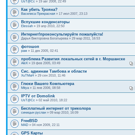
UsT@Cc
» 19 авг 2008, 22:49
Как убить Трояна?
Василиса Прекрасная
» 17 июл 2007, 23:13
Вспухшие конденсаторы
Elessah
» 19 апр 2010, 22:50
Интернет!проконсультируйте пожалуйста!
Дарья Викторовна Богатырева » 29 мар 2011, 16:53
фотошоп
рам
» 11 дек 2005, 02:41
проблема Развития локальных сетей в г. Моршанске
AleX
» 19 фев 2005, 03:49
Сис. админам Тамбова и области
XuTMaH
» 29 сен 2010, 11:46
Глюки Вашего Компьютера
Mitya
» 11 янв 2006, 08:58
IPTV от Domolink
UsT@Cc
» 02 май 2010, 18:22
Бесплатный интернет от триколора
синицын руслан
» 09 мар 2010, 16:09
FreeBSD
MAD
» 04 ноя 2009, 22:11
GPS Карты