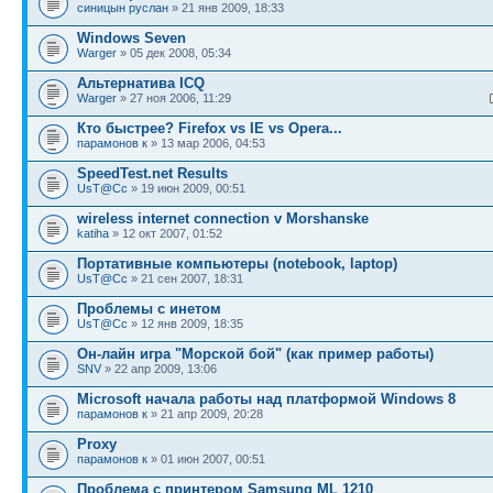
синицын руслан
» 21 янв 2009, 18:33
Windows Seven
Warger
» 05 дек 2008, 05:34
Альтернатива ICQ
Warger
» 27 ноя 2006, 11:29
Кто быстрее? Firefox vs IE vs Opera...
парамонов к
» 13 мар 2006, 04:53
SpeedTest.net Results
UsT@Cc
» 19 июн 2009, 00:51
wireless internet connection v Morshanske
katiha
» 12 окт 2007, 01:52
Портативные компьютеры (notebook, laptop)
UsT@Cc
» 21 сен 2007, 18:31
Проблемы с инетом
UsT@Cc
» 12 янв 2009, 18:35
Он-лайн игра "Морской бой" (как пример работы)
SNV
» 22 апр 2009, 13:06
Microsoft начала работы над платформой Windows 8
парамонов к
» 21 апр 2009, 20:28
Proxy
парамонов к
» 01 июн 2007, 00:51
Проблема с принтером Samsung ML 1210