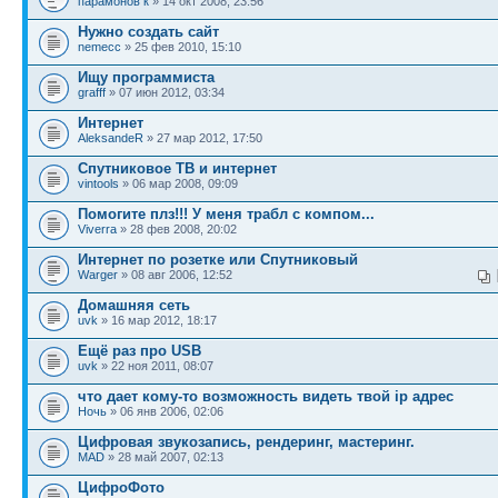
парамонов к
» 14 окт 2008, 23:56
Нужно создать сайт
nemecc
» 25 фев 2010, 15:10
Ищу программиста
grafff
» 07 июн 2012, 03:34
Интернет
AleksandeR
» 27 мар 2012, 17:50
Спутниковое ТВ и интернет
vintools
» 06 мар 2008, 09:09
Помогите плз!!! У меня трабл с компом...
Viverra
» 28 фев 2008, 20:02
Интернет по розетке или Спутниковый
Warger
» 08 авг 2006, 12:52
Домашняя сеть
uvk
» 16 мар 2012, 18:17
Ещё раз про USB
uvk
» 22 ноя 2011, 08:07
что дает кому-то возможность видеть твой ip адрес
Ночь
» 06 янв 2006, 02:06
Цифровая звукозапись, рендеринг, мастеринг.
MAD
» 28 май 2007, 02:13
ЦифроФото