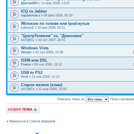
Дмитрий84
» 12 мар 2009, 14:52
ICQ vs Jabber
парамонов к
» 08 фев 2009, 00:39
Яблоком по голове или Ipod-нутые
LokozzZ
» 10 ноя 2008, 20:21
"ЦентрТелеком" vs. "Домолинк"
UsT@Cc
» 22 окт 2007, 20:41
Windows Vista
Warger
» 01 сен 2006, 22:38
ISDN или DSL
Ромка
» 09 сен 2006, 19:12
USB to PS2
Hroft
» 21 ноя 2008, 12:22
Старое железо (хлам)
UsT@Cc
» 31 мар 2008, 18:50
Показать темы за:
Поле сортиров
Новая тема
Вернуться в Список форумов