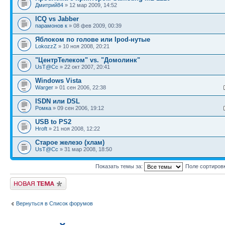
Дмитрий84
» 12 мар 2009, 14:52
ICQ vs Jabber
парамонов к
» 08 фев 2009, 00:39
Яблоком по голове или Ipod-нутые
LokozzZ
» 10 ноя 2008, 20:21
"ЦентрТелеком" vs. "Домолинк"
UsT@Cc
» 22 окт 2007, 20:41
Windows Vista
Warger
» 01 сен 2006, 22:38
ISDN или DSL
Ромка
» 09 сен 2006, 19:12
USB to PS2
Hroft
» 21 ноя 2008, 12:22
Старое железо (хлам)
UsT@Cc
» 31 мар 2008, 18:50
Показать темы за:
Поле сортиров
Новая тема
Вернуться в Список форумов