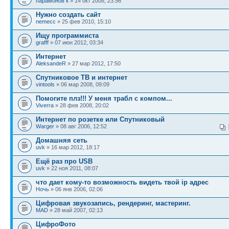
парамонов к
» 14 окт 2008, 23:56
Нужно создать сайт
nemecc
» 25 фев 2010, 15:10
Ищу программиста
grafff
» 07 июн 2012, 03:34
Интернет
AleksandeR
» 27 мар 2012, 17:50
Спутниковое ТВ и интернет
vintools
» 06 мар 2008, 09:09
Помогите плз!!! У меня трабл с компом...
Viverra
» 28 фев 2008, 20:02
Интернет по розетке или Спутниковый
Warger
» 08 авг 2006, 12:52
Домашняя сеть
uvk
» 16 мар 2012, 18:17
Ещё раз про USB
uvk
» 22 ноя 2011, 08:07
что дает кому-то возможность видеть твой ip адрес
Ночь
» 06 янв 2006, 02:06
Цифровая звукозапись, рендеринг, мастеринг.
MAD
» 28 май 2007, 02:13
ЦифроФото