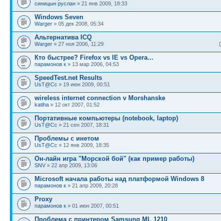
синицын руслан
» 21 янв 2009, 18:33
Windows Seven
Warger
» 05 дек 2008, 05:34
Альтернатива ICQ
Warger
» 27 ноя 2006, 11:29
Кто быстрее? Firefox vs IE vs Opera...
парамонов к
» 13 мар 2006, 04:53
SpeedTest.net Results
UsT@Cc
» 19 июн 2009, 00:51
wireless internet connection v Morshanske
katiha
» 12 окт 2007, 01:52
Портативные компьютеры (notebook, laptop)
UsT@Cc
» 21 сен 2007, 18:31
Проблемы с инетом
UsT@Cc
» 12 янв 2009, 18:35
Он-лайн игра "Морской бой" (как пример работы)
SNV
» 22 апр 2009, 13:06
Microsoft начала работы над платформой Windows 8
парамонов к
» 21 апр 2009, 20:28
Proxy
парамонов к
» 01 июн 2007, 00:51
Проблема с принтером Samsung ML 1210