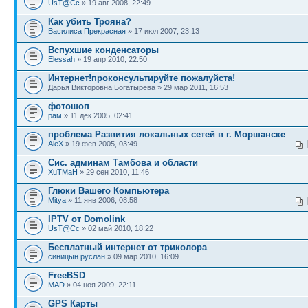
UsT@Cc
» 19 авг 2008, 22:49
Как убить Трояна?
Василиса Прекрасная
» 17 июл 2007, 23:13
Вспухшие конденсаторы
Elessah
» 19 апр 2010, 22:50
Интернет!проконсультируйте пожалуйста!
Дарья Викторовна Богатырева » 29 мар 2011, 16:53
фотошоп
рам
» 11 дек 2005, 02:41
проблема Развития локальных сетей в г. Моршанске
AleX
» 19 фев 2005, 03:49
Сис. админам Тамбова и области
XuTMaH
» 29 сен 2010, 11:46
Глюки Вашего Компьютера
Mitya
» 11 янв 2006, 08:58
IPTV от Domolink
UsT@Cc
» 02 май 2010, 18:22
Бесплатный интернет от триколора
синицын руслан
» 09 мар 2010, 16:09
FreeBSD
MAD
» 04 ноя 2009, 22:11
GPS Карты