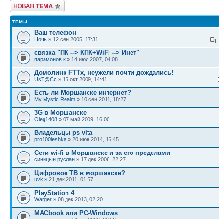
Новая тема
ТЕМЫ
Ваш телефон
Ночь
» 12 сен 2005, 17:31
связка "ПК --> КПК+WiFI --> Инет"
парамонов к
» 14 июл 2007, 04:08
Домолинк FTTx, неужели почти дождались!
UsT@Cc
» 15 окт 2009, 14:41
Есть ли Моршанске интернет?
My Mystic Realm
» 10 сен 2011, 18:27
3G в Моршанске
Oleg1408
» 07 май 2009, 16:00
Владельцы ps vita
pro100leshka
» 20 июн 2014, 16:45
Сети wi-fi в Моршанске и за его пределами
синицын руслан
» 17 дек 2006, 22:27
Цифровое ТВ в моршанске?
uvk
» 21 дек 2011, 01:57
PlayStation 4
Warger
» 08 дек 2013, 02:20
MACbook или PC-Windows